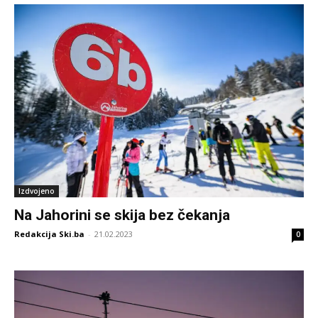
Izdvojeno
Na Jahorini se skija bez čekanja
Redakcija Ski.ba
-
21.02.2023
0