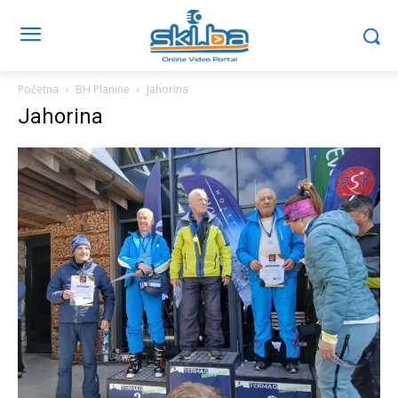
Početna
BH Planine
Jahorina
Jahorina