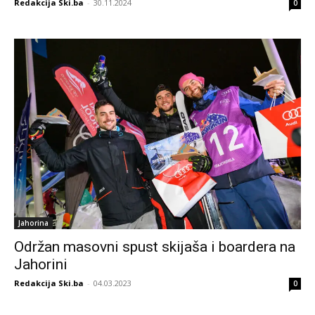
Redakcija Ski.ba
-
30.11.2024
0
Jahorina
Održan masovni spust skijaša i boardera na
Jahorini
Redakcija Ski.ba
-
04.03.2023
0