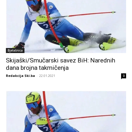
Bjelašnica
Skijaški/Smučarski savez BiH: Narednih
dana brojna takmičenja
Redakcija Ski.ba
-
22.01.2021
0