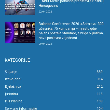
– Anur Mehić ponosno predstavlja Bosnu i
Hercegovinu
22.04.2026
Balance Conference 2026 u Sarajevu: 300
učesnika, 75 kompanija – mjesto gdje
balans postaje standard, a briga o ljudima
nova poslovna vrijednost
09.04.2026
KATEGORIJE
Skijanje
339
Izdvojeno
314
Bjelašnica
212
Jahorina
113
BH Planine
108
Servisne informacije
104