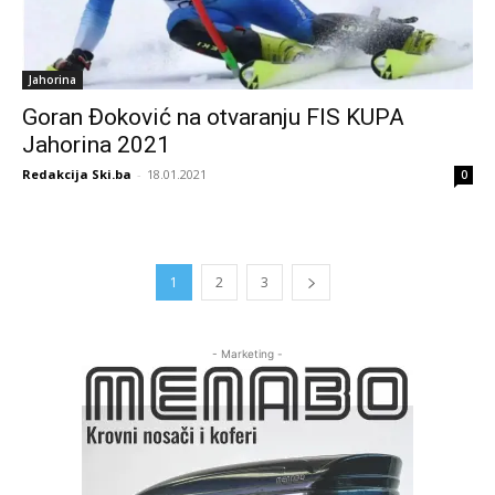
Jahorina
Goran Đoković na otvaranju FIS KUPA
Jahorina 2021
Redakcija Ski.ba
-
18.01.2021
0
1
2
3
- Marketing -