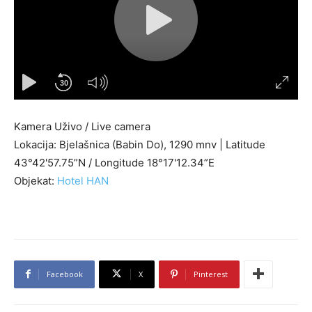
30
Kamera Uživo / Live camera
Lokacija: Bjelašnica (Babin Do), 1290 mnv | Latitude
43°42'57.75”N / Longitude 18°17'12.34”E
Objekat:
Hotel HAN
Facebook
X
Pinterest