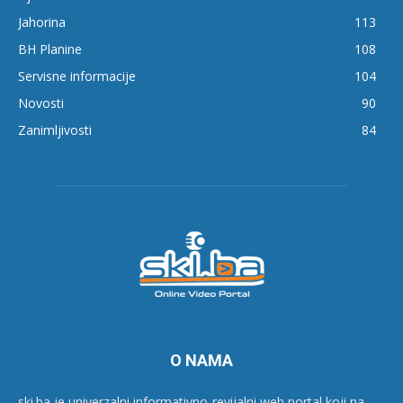
Jahorina
113
BH Planine
108
Servisne informacije
104
Novosti
90
Zanimljivosti
84
O NAMA
ski.ba je univerzalni informativno-revijalni web portal koji na