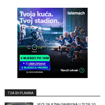
7 SA BH PLANINA
VEČE SNJEŽNIH ŠAMPIONA U ZETRI: SS