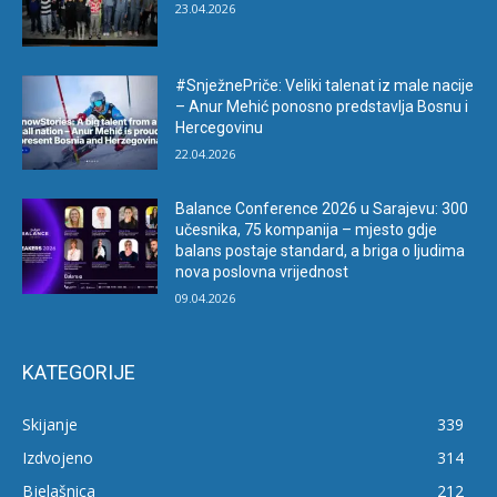
23.04.2026
#SnježnePriče: Veliki talenat iz male nacije
– Anur Mehić ponosno predstavlja Bosnu i
Hercegovinu
22.04.2026
Balance Conference 2026 u Sarajevu: 300
učesnika, 75 kompanija – mjesto gdje
balans postaje standard, a briga o ljudima
nova poslovna vrijednost
09.04.2026
KATEGORIJE
Skijanje
339
Izdvojeno
314
Bjelašnica
212