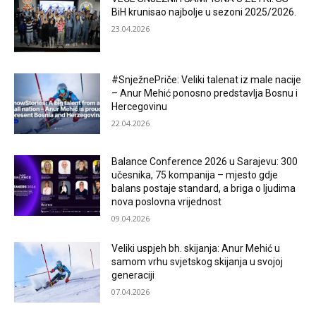
BiH krunisao najbolje u sezoni 2025/2026.
23.04.2026
#SnježnePriče: Veliki talenat iz male nacije
– Anur Mehić ponosno predstavlja Bosnu i
Hercegovinu
22.04.2026
Balance Conference 2026 u Sarajevu: 300
učesnika, 75 kompanija – mjesto gdje
balans postaje standard, a briga o ljudima
nova poslovna vrijednost
09.04.2026
Veliki uspjeh bh. skijanja: Anur Mehić u
samom vrhu svjetskog skijanja u svojoj
generaciji
07.04.2026