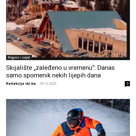
Region i svijet
Skijalište „zaleđeno u vremenu“: Danas
samo spomenik nekih lijepih dana
Redakcija ski.ba
-
30.12.2020
0