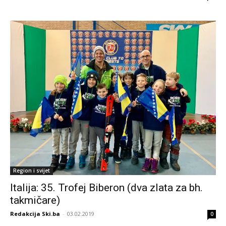
Region i svijet
Italija: 35. Trofej Biberon (dva zlata za bh.
takmičare)
Redakcija Ski.ba
-
03.02.2019
0