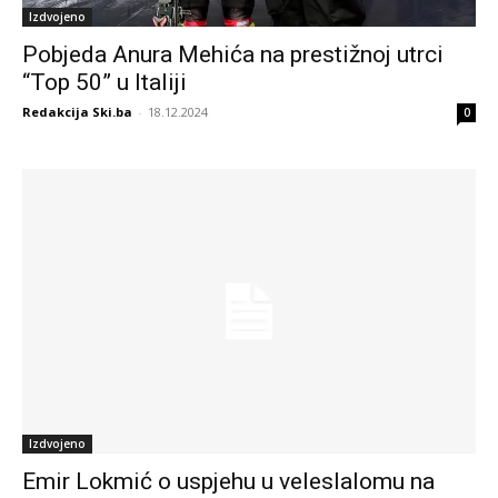
Izdvojeno
Pobjeda Anura Mehića na prestižnoj utrci
“Top 50” u Italiji
Redakcija Ski.ba
-
18.12.2024
0
Izdvojeno
Emir Lokmić o uspjehu u veleslalomu na