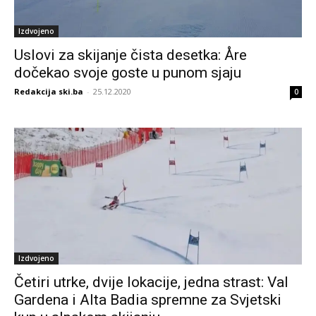
Izdvojeno
Uslovi za skijanje čista desetka: Åre
dočekao svoje goste u punom sjaju
Redakcija ski.ba
-
25.12.2020
0
Izdvojeno
Četiri utrke, dvije lokacije, jedna strast: Val
Gardena i Alta Badia spremne za Svjetski