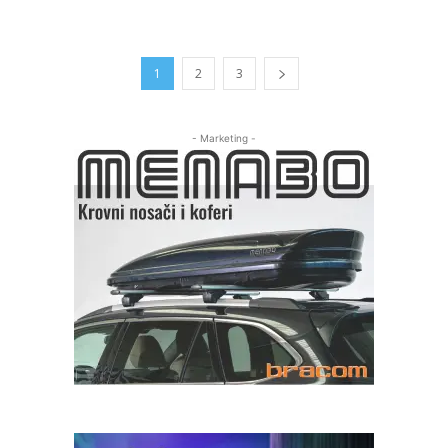
1
2
3
- Marketing -