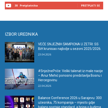
38
Pretplatnika
PRETPLATI SE
IZBOR UREDNIKA
VEČE SNJEŽNIH ŠAMPIONA U ZETRI: SS
BiH krunisao najbolje u sezoni 2025/2026.
23.04.2026
#SnježnePriče: Veliki talenat iz male nacije
– Anur Mehić ponosno predstavlja Bosnu i
Hercegovinu
22.04.2026
Balance Conference 2026 u Sarajevu: 300
učesnika, 75 kompanija – mjesto gdje
balans postaje standard, a briga o ljudima