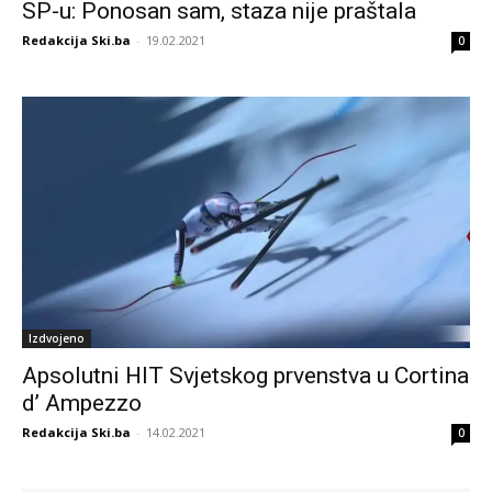
SP-u: Ponosan sam, staza nije praštala
Redakcija Ski.ba
-
19.02.2021
0
Izdvojeno
Apsolutni HIT Svjetskog prvenstva u Cortina
d’ Ampezzo
Redakcija Ski.ba
-
14.02.2021
0