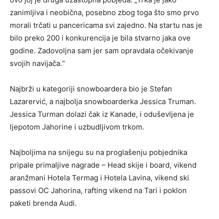
zanimljiva i neobična, posebno zbog toga što smo prvo
morali trčati u pancericama svi zajedno. Na startu nas je
bilo preko 200 i konkurencija je bila stvarno jaka ove
godine. Zadovoljna sam jer sam opravdala očekivanje
svojih navijača.“
Najbrži u kategoriji snowboardera bio je Stefan
Lazarervić, a najbolja snowboarderka Jessica Truman.
Jessica Turman dolazi čak iz Kanade, i oduševljena je
ljepotom Jahorine i uzbudljivom trkom.
Najboljima na snijegu su na proglašenju pobjednika
pripale primaljive nagrade – Head skije i board, vikend
aranžmani Hotela Termag i Hotela Lavina, vikend ski
passovi OC Jahorina, rafting vikend na Tari i poklon
paketi brenda Audi.