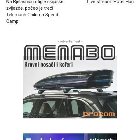
Na Bjelašnicu stigle skijaške
Live stream: Hotel Han
zvijezde, počeo je treći
Telemach Children Speed
Camp
- Advertisment -