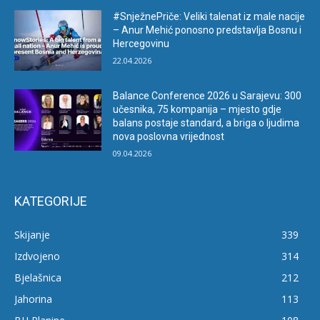
#SnježnePriče: Veliki talenat iz male nacije
– Anur Mehić ponosno predstavlja Bosnu i
Hercegovinu
22.04.2026
Balance Conference 2026 u Sarajevu: 300
učesnika, 75 kompanija – mjesto gdje
balans postaje standard, a briga o ljudima
nova poslovna vrijednost
09.04.2026
KATEGORIJE
Skijanje
339
Izdvojeno
314
Bjelašnica
212
Jahorina
113