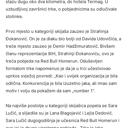
stazu dugu oko dva kilometra, do hotela Termag. U
uzbudljivoj završnici trke, o pobjednicima su odlučivale
stotinke.
Prvo mjesto u kategoriji skijaša zauzeo je Strahinja
Đokanović. On je za dlaku bio bolji od Davida Udovičića, a
treće mjesto zauzeo je Demir Hadžimuratović. Bivšem
članu reprezentacije BiH, Strahinji Đokanoviću, ovo je
treća pobjeda na Red Bull Homerun. Oduševljen
formatom trke napomenuo je da je u trci učestvovao
uprkos svježoj povredi: „Kao i uvijek organizacija je bila
odlična. Konkurencija je bila izuzetno jaka, ali imao sam
motiv i volju da pokažem da sam „number 1“.
Na najviše postolje u kategoriji skijašica popela se Sara
Lučić, a slijedile su je Lana Blagojević i Lejla Dedović.
Sara Lučić dugogodišnja je učesnica Red Bull Homerun i
ovo joj je druga uzastopna pobjeda. „Trka je jako