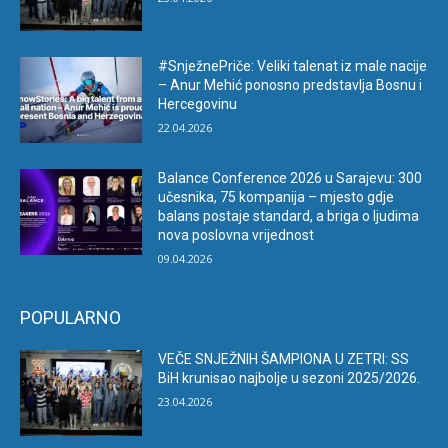
#SnježnePriče: Veliki talenat iz male nacije
– Anur Mehić ponosno predstavlja Bosnu i
Hercegovinu
22.04.2026
Balance Conference 2026 u Sarajevu: 300
učesnika, 75 kompanija – mjesto gdje
balans postaje standard, a briga o ljudima
nova poslovna vrijednost
09.04.2026
POPULARNO
VEČE SNJEŽNIH ŠAMPIONA U ZETRI: SS
BiH krunisao najbolje u sezoni 2025/2026.
23.04.2026