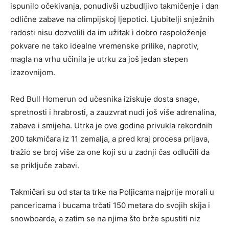
ispunilo očekivanja, ponudivši uzbudljivo takmičenje i dan
odlične zabave na olimpijskoj ljepotici. Ljubitelji snježnih
radosti nisu dozvolili da im užitak i dobro raspoloženje
pokvare ne tako idealne vremenske prilike, naprotiv,
magla na vrhu učinila je utrku za još jedan stepen
izazovnijom.
Red Bull Homerun od učesnika iziskuje dosta snage,
spretnosti i hrabrosti, a zauzvrat nudi još više adrenalina,
zabave i smijeha. Utrka je ove godine privukla rekordnih
200 takmičara iz 11 zemalja, a pred kraj procesa prijava,
tražio se broj više za one koji su u zadnji čas odlučili da
se priključe zabavi.
Takmičari su od starta trke na Poljicama najprije morali u
pancericama i bucama trčati 150 metara do svojih skija i
snowboarda, a zatim se na njima što brže spustiti niz