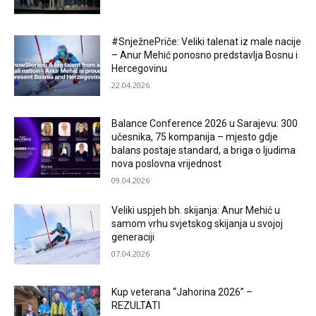
#SnježnePriče: Veliki talenat iz male nacije
– Anur Mehić ponosno predstavlja Bosnu i
Hercegovinu
22.04.2026
Balance Conference 2026 u Sarajevu: 300
učesnika, 75 kompanija – mjesto gdje
balans postaje standard, a briga o ljudima
nova poslovna vrijednost
09.04.2026
Veliki uspjeh bh. skijanja: Anur Mehić u
samom vrhu svjetskog skijanja u svojoj
generaciji
07.04.2026
Kup veterana “Jahorina 2026” –
REZULTATI