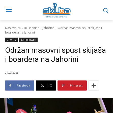
Naslovnica
BH Planine
Jahorina
Održan masovni spust skijaša i
boardera na Jahorini
Jahorina
Zanimljivosti
Održan masovni spust skijaša
i boardera na Jahorini
04.03.2023
Facebook
X
Pinterest