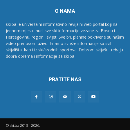
O NAMA
ski.ba je univerzalni informativno-revijalni web portal koji na
jednom mjestu nudi sve ski informacije vezane za Bosnu i
Hercegovinu, region i svijet. Sve bh. planine pokrivene su našim
video prenosom uživo. Imamo svježe informacije sa svih
skijališta, kao i iz ski/srodnih sportova. Dobrom skijašu trebaju
dobra oprema i informacije sa ski.ba
PRATITE NAS
© ski.ba 2013 - 2026.