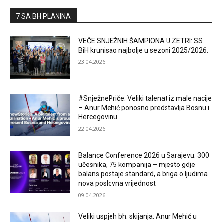
7 SA BH PLANINA
VEČE SNJEŽNIH ŠAMPIONA U ZETRI: SS
BiH krunisao najbolje u sezoni 2025/2026.
23.04.2026
#SnježnePriče: Veliki talenat iz male nacije
– Anur Mehić ponosno predstavlja Bosnu i
Hercegovinu
22.04.2026
Balance Conference 2026 u Sarajevu: 300
učesnika, 75 kompanija – mjesto gdje
balans postaje standard, a briga o ljudima
nova poslovna vrijednost
09.04.2026
Veliki uspjeh bh. skijanja: Anur Mehić u