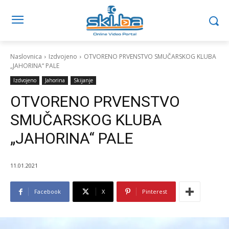
Naslovnica
Izdvojeno
OTVORENO PRVENSTVO SMUČARSKOG KLUBA
„JAHORINA“ PALE
Izdvojeno
Jahorina
Skijanje
OTVORENO PRVENSTVO
SMUČARSKOG KLUBA
„JAHORINA“ PALE
11.01.2021
Facebook
X
Pinterest