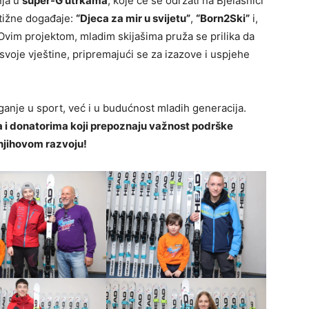
nja u
super-G utrkama
, koje će se održati na Bjelašnici
stižne događaje:
“Djeca za mir u svijetu”
,
“Born2Ski”
i,
 Ovim projektom, mladim skijašima pruža se prilika da
svoje vještine, pripremajući se za izazove i uspjehe
ganje u sport, već i u budućnost mladih generacija.
a i donatorima koji prepoznaju važnost podrške
njihovom razvoju!