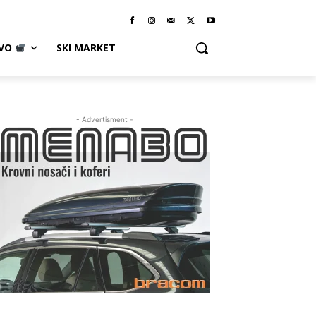
IVO
SKI MARKET
- Advertisment -