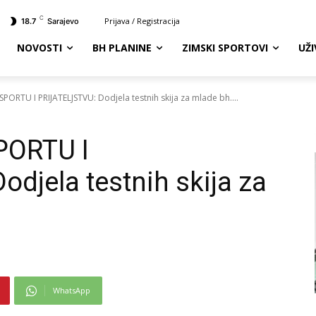
C
Prijava / Registracija
18.7
Sarajevo
NOVOSTI
BH PLANINE
ZIMSKI SPORTOVI
UŽ
PORTU I PRIJATELJSTVU: Dodjela testnih skija za mlade bh....
PORTU I
djela testnih skija za
WhatsApp