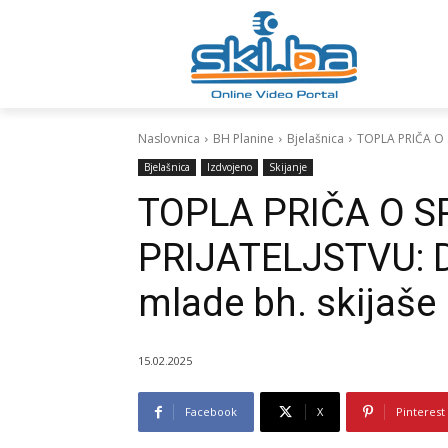
Naslovnica
BH Planine
Bjelašnica
TOPLA PRIČA O S
Bjelašnica
Izdvojeno
Skijanje
TOPLA PRIČA O S
PRIJATELJSTVU: Do
mlade bh. skijaše
15.02.2025
Facebook
X
Pinterest