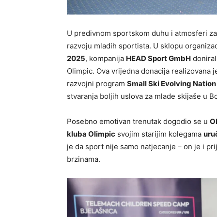
U predivnom sportskom duhu i atmosferi zaje
razvoju mladih sportista. U sklopu organiza
2025
, kompanija
HEAD Sport GmbH
doniral
Olimpic. Ova vrijedna donacija realizovana 
razvojni program
Small Ski Evolving Natio
stvaranja boljih uslova za mlade skijaše u B
Posebno emotivan trenutak dogodio se u
Ol
kluba Olimpic
svojim starijim kolegama
uruč
je da sport nije samo natjecanje – on je i pr
brzinama.