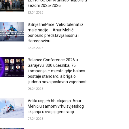
ZETRI: SS BiH krunisao najbolje u
sezoni 2025/2026.
23.04.2026
#SnježnePriče: Veliki talenat iz
male nacije – Anur Mehić
ponosno predstavlja Bosnu i
Hercegovinu
22.04.2026
Balance Conference 2026 u
Sarajevu: 300 učesnika, 75
kompanija – mjesto gdje balans
postaje standard, a briga o
ljudima nova poslovna vrijednost
09.04.2026
Veliki uspjeh bh. skijanja: Anur
Mehić u samom vrhu svjetskog
skijanja u svojoj generaciji
07.04.2026