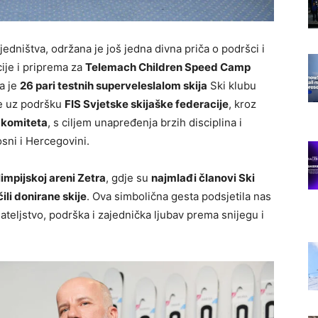
dništva, održana je još jedna divna priča o podršci i
cije i priprema za
Telemach Children Speed Camp
a je
26 pari testnih superveleslalom skija
Ski klubu
je uz podršku
FIS Svjetske skijaške federacije
, kroz
n komiteta
, s ciljem unapređenja brzih disciplina i
osni i Hercegovini.
impijskoj areni Zetra
, gdje su
najmlađi članovi Ski
ili donirane skije
. Ova simbolična gesta podsjetila nas
ijateljstvo, podrška i zajednička ljubav prema snijegu i