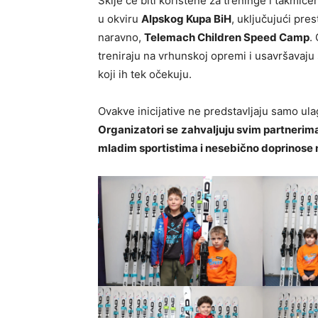
Skije će biti korištene za treninge i takmiče
u okviru
Alpskog Kupa BiH
, uključujući pre
naravno,
Telemach Children Speed Camp
.
treniraju na vrhunskoj opremi i usavršavaju 
koji ih tek očekuju.
Ovakve inicijative ne predstavljaju samo ula
Organizatori se
zahvaljuju svim partnerim
mladim sportistima i nesebično doprinose 