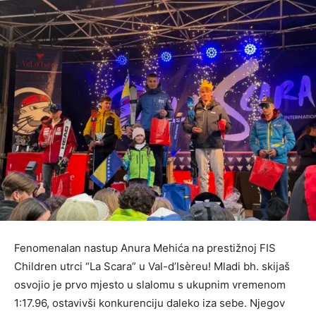
Fenomenalan nastup Anura Mehića na prestižnoj FIS
Children utrci “La Scara” u Val-d’Isèreu! Mladi bh. skijaš
osvojio je prvo mjesto u slalomu s ukupnim vremenom
1:17.96, ostavivši konkurenciju daleko iza sebe. Njegov