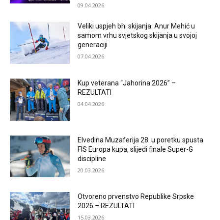
09.04.2026
Veliki uspjeh bh. skijanja: Anur Mehić u
samom vrhu svjetskog skijanja u svojoj
generaciji
07.04.2026
Kup veterana “Jahorina 2026” –
REZULTATI
04.04.2026
Elvedina Muzaferija 28. u poretku spusta
FIS Europa kupa, slijedi finale Super-G
discipline
20.03.2026
Otvoreno prvenstvo Republike Srpske
2026 – REZULTATI
15.03.2026