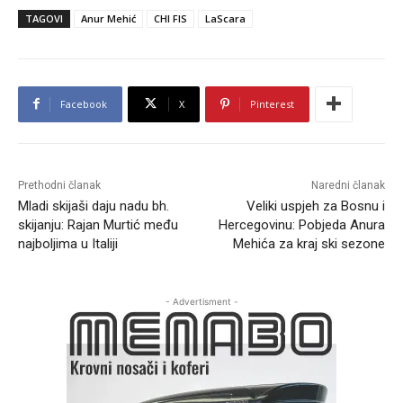
TAGOVI
Anur Mehić
CHI FIS
LaScara
Facebook
X
Pinterest
Prethodni članak
Naredni članak
Mladi skijaši daju nadu bh.
Veliki uspjeh za Bosnu i
skijanju: Rajan Murtić među
Hercegovinu: Pobjeda Anura
najboljima u Italiji
Mehića za kraj ski sezone
- Advertisment -