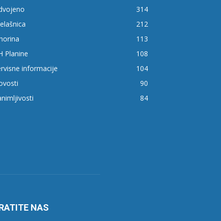
zdvojeno
314
elašnica
212
horina
113
H Planine
108
rvisne informacije
104
ovosti
90
nimljivosti
84
RATITE NAS