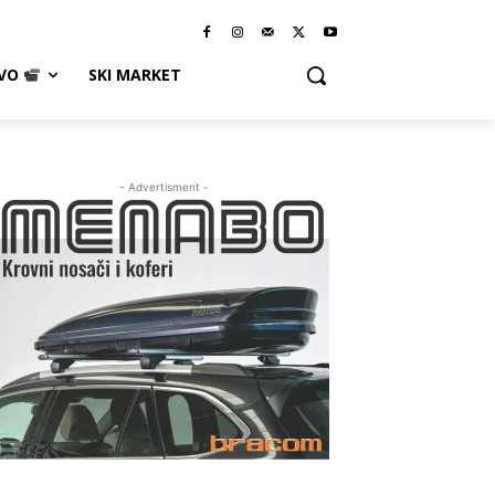
IVO
SKI MARKET
- Advertisment -