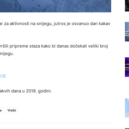
r za aktivnosti na snijegu, jutros je osvanuo dan kakav
ršili pripreme staza kako bi danas dočekali veliki broj
snijegu.
VJE
vih dana u 2018. godini.
ta
Vlašić