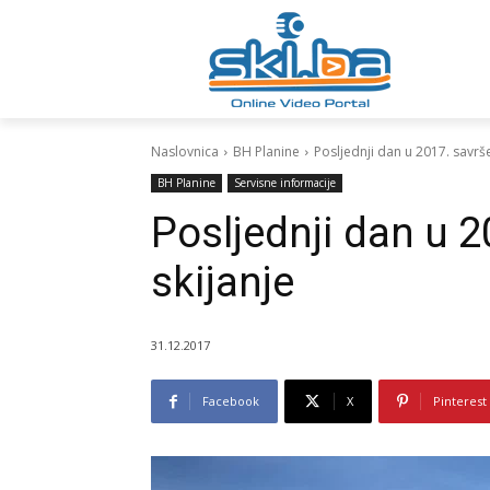
Naslovnica
BH Planine
Posljednji dan u 2017. savrše
BH Planine
Servisne informacije
Posljednji dan u 2
skijanje
31.12.2017
Facebook
X
Pinterest