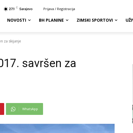
C
Prijava / Registracija
27.1
Sarajevo
NOVOSTI
BH PLANINE
ZIMSKI SPORTOVI
UŽ
n za skijanje
017. savršen za
WhatsApp