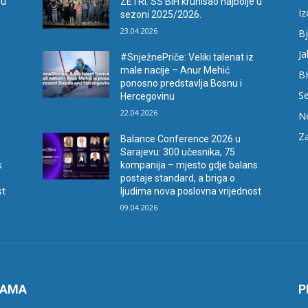
 u
ZETRI: SS BiH krunisao najbolje u
I
sezoni 2025/2026.
23.04.2026
Bj
Ja
#SnježnePriče: Veliki talenat iz
male nacije – Anur Mehić
B
ponosno predstavlja Bosnu i
Se
Hercegovinu
22.04.2026
N
Za
Balance Conference 2026 u
Sarajevu: 300 učesnika, 75
s
kompanija – mjesto gdje balans
postaje standard, a briga o
st
ljudima nova poslovna vrijednost
09.04.2026
NAMA
P