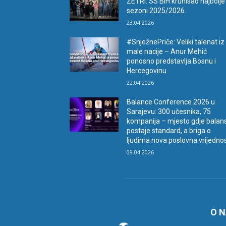
ZETRI: SS BiH krunisao najbolje
sezoni 2025/2026.
23.04.2026
#SnježnePriče: Veliki talenat iz
male nacije – Anur Mehić
ponosno predstavlja Bosnu i
Hercegovinu
22.04.2026
Balance Conference 2026 u
Sarajevu: 300 učesnika, 75
kompanija – mjesto gdje balan
postaje standard, a briga o
ljudima nova poslovna vrijedno
09.04.2026
O 