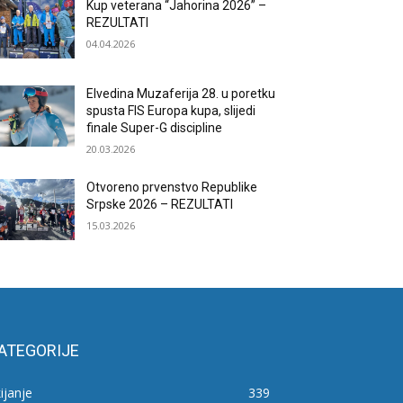
Kup veterana “Jahorina 2026” –
REZULTATI
04.04.2026
Elvedina Muzaferija 28. u poretku
spusta FIS Europa kupa, slijedi
finale Super-G discipline
20.03.2026
Otvoreno prvenstvo Republike
Srpske 2026 – REZULTATI
15.03.2026
ATEGORIJE
ijanje
339