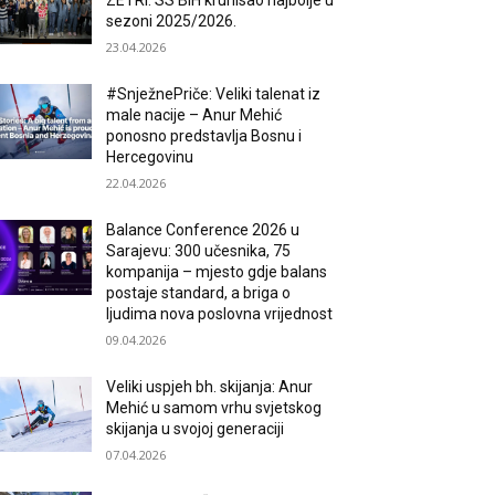
ZETRI: SS BiH krunisao najbolje u
sezoni 2025/2026.
23.04.2026
#SnježnePriče: Veliki talenat iz
male nacije – Anur Mehić
ponosno predstavlja Bosnu i
Hercegovinu
22.04.2026
Balance Conference 2026 u
Sarajevu: 300 učesnika, 75
kompanija – mjesto gdje balans
postaje standard, a briga o
ljudima nova poslovna vrijednost
09.04.2026
Veliki uspjeh bh. skijanja: Anur
Mehić u samom vrhu svjetskog
skijanja u svojoj generaciji
07.04.2026