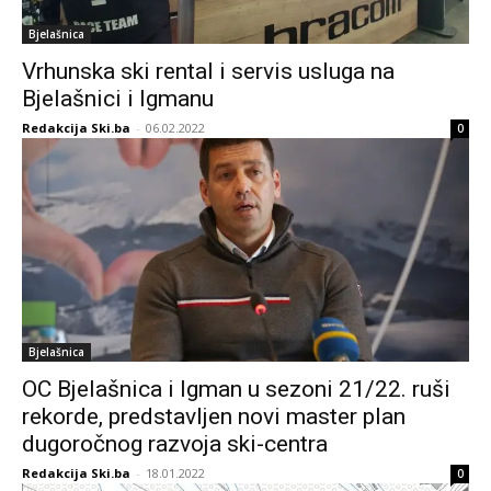
Bjelašnica
Vrhunska ski rental i servis usluga na
Bjelašnici i Igmanu
Redakcija Ski.ba
-
06.02.2022
0
Bjelašnica
OC Bjelašnica i Igman u sezoni 21/22. ruši
rekorde, predstavljen novi master plan
dugoročnog razvoja ski-centra
Redakcija Ski.ba
-
18.01.2022
0