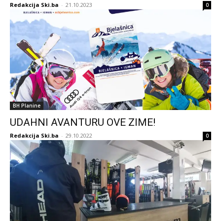
Redakcija Ski.ba
-
21.10.2023
0
BH Planine
UDAHNI AVANTURU OVE ZIME!
Redakcija Ski.ba
-
29.10.2022
0