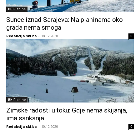
BH Planine
Sunce iznad Sarajeva: Na planinama oko
grada nema smoga
Redakcija ski.ba
-
18.12.2020
0
BH Planine
Zimske radosti u toku: Gdje nema skijanja,
ima sankanja
Redakcija ski.ba
-
10.12.2020
0