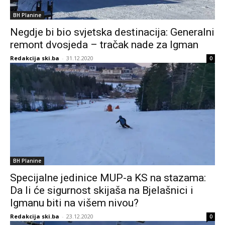
BH Planine
Negdje bi bio svjetska destinacija: Generalni
remont dvosjeda – tračak nade za Igman
Redakcija ski.ba
-
31.12.2020
0
BH Planine
Specijalne jedinice MUP-a KS na stazama:
Da li će sigurnost skijaša na Bjelašnici i
Igmanu biti na višem nivou?
Redakcija ski.ba
-
23.12.2020
0