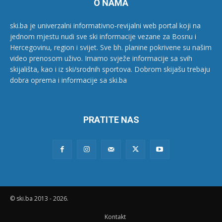
O NAMA
ski.ba je univerzalni informativno-revijalni web portal koji na
jednom mjestu nudi sve ski informacije vezane za Bosnu i
Hercegovinu, region i svijet. Sve bh. planine pokrivene su našim
video prenosom uživo. Imamo svježe informacije sa svih
skijališta, kao i iz ski/srodnih sportova. Dobrom skijašu trebaju
dobra oprema i informacije sa ski.ba
PRATITE NAS
© ski.ba 2013 - 2026.
Kontakt