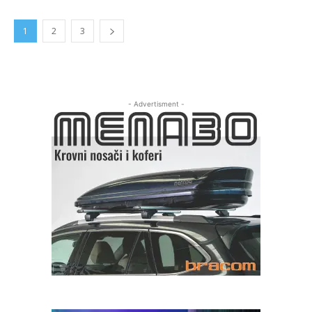
1
2
3
- Advertisment -