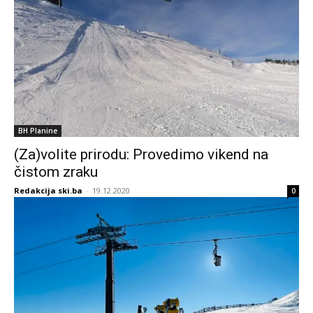
BH Planine
(Za)volite prirodu: Provedimo vikend na
čistom zraku
Redakcija ski.ba
-
19.12.2020
0