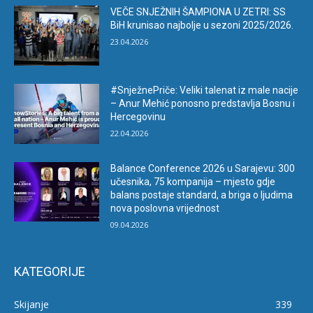
VEČE SNJEŽNIH ŠAMPIONA U ZETRI: SS
BiH krunisao najbolje u sezoni 2025/2026.
23.04.2026
#SnježnePriče: Veliki talenat iz male nacije
– Anur Mehić ponosno predstavlja Bosnu i
Hercegovinu
22.04.2026
Balance Conference 2026 u Sarajevu: 300
učesnika, 75 kompanija – mjesto gdje
balans postaje standard, a briga o ljudima
nova poslovna vrijednost
09.04.2026
KATEGORIJE
Skijanje
339