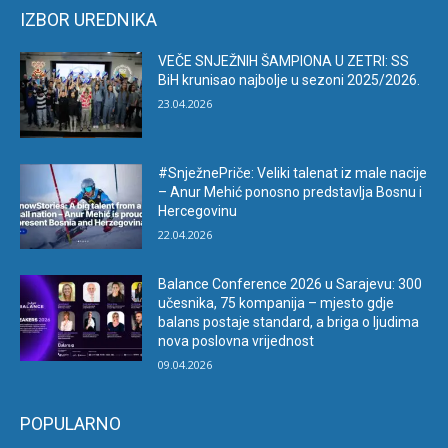
IZBOR UREDNIKA
VEČE SNJEŽNIH ŠAMPIONA U ZETRI: SS
BiH krunisao najbolje u sezoni 2025/2026.
23.04.2026
#SnježnePriče: Veliki talenat iz male nacije
– Anur Mehić ponosno predstavlja Bosnu i
Hercegovinu
22.04.2026
Balance Conference 2026 u Sarajevu: 300
učesnika, 75 kompanija – mjesto gdje
balans postaje standard, a briga o ljudima
nova poslovna vrijednost
09.04.2026
POPULARNO