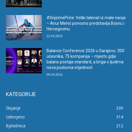
#SnježnePriče: Veliki talenat iz male nacije
– Anur Mehić ponosno predstavlja Bosnu i
Hercegovinu
22.04.2026
Balance Conference 2026 u Sarajevu: 300
učesnika, 75 kompanija – mjesto gdje
balans postaje standard, a briga o ljudima
nova poslovna vrijednost
09.04.2026
KATEGORIJE
Skijanje
339
Izdvojeno
314
Bjelašnica
212