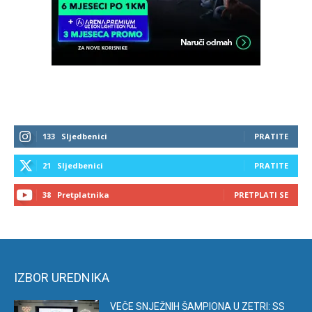
133
Sljedbenici
PRATITE
21
Sljedbenici
PRATITE
38
Pretplatnika
PRETPLATI SE
IZBOR UREDNIKA
VEČE SNJEŽNIH ŠAMPIONA U ZETRI: SS