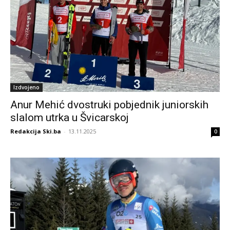
Izdvojeno
Anur Mehić dvostruki pobjednik juniorskih
slalom utrka u Švicarskoj
Redakcija Ski.ba
-
13.11.2025
0