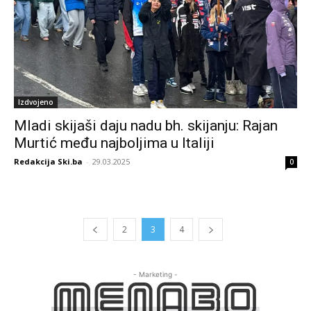
Izdvojeno
Mladi skijaši daju nadu bh. skijanju: Rajan
Murtić među najboljima u Italiji
Redakcija Ski.ba
-
29.03.2025
0
2
3
4
- Marketing -