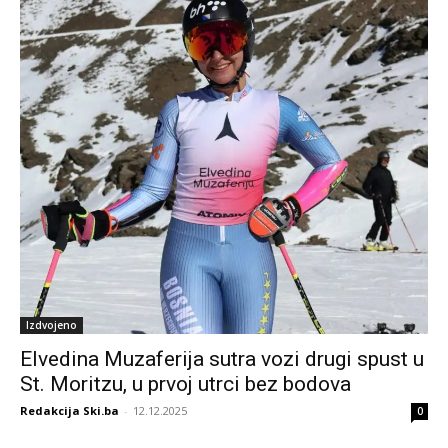
Izdvojeno
Elvedina Muzaferija sutra vozi drugi spust u
St. Moritzu, u prvoj utrci bez bodova
Redakcija Ski.ba
-
12.12.2025
0