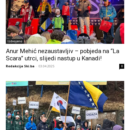
Izdvojeno
Anur Mehić nezaustavljiv – pobjeda na “La
Scara” utrci, slijedi nastup u Kanadi!
Redakcija Ski.ba
-
03.04.2025
0