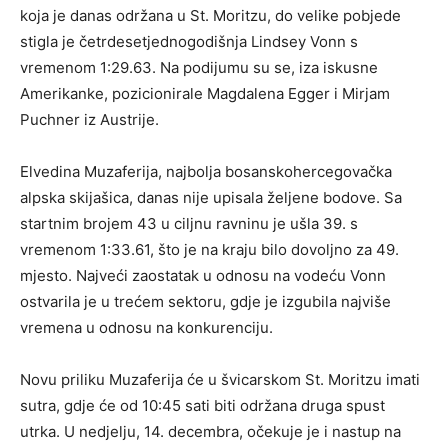
koja je danas održana u St. Moritzu, do velike pobjede
stigla je četrdesetjednogodišnja Lindsey Vonn s
vremenom 1:29.63. Na podijumu su se, iza iskusne
Amerikanke, pozicionirale Magdalena Egger i Mirjam
Puchner iz Austrije.
Elvedina Muzaferija, najbolja bosanskohercegovačka
alpska skijašica, danas nije upisala željene bodove. Sa
startnim brojem 43 u ciljnu ravninu je ušla 39. s
vremenom 1:33.61, što je na kraju bilo dovoljno za 49.
mjesto. Najveći zaostatak u odnosu na vodeću Vonn
ostvarila je u trećem sektoru, gdje je izgubila najviše
vremena u odnosu na konkurenciju.
Novu priliku Muzaferija će u švicarskom St. Moritzu imati
sutra, gdje će od 10:45 sati biti održana druga spust
utrka. U nedjelju, 14. decembra, očekuje je i nastup na