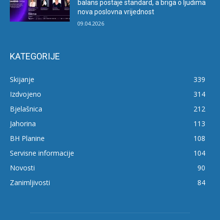
balans postaje standard, a briga o ljudima
nova poslovna vrijednost
09.04.2026
KATEGORIJE
Skijanje
339
Izdvojeno
314
Bjelašnica
212
Jahorina
113
BH Planine
108
Servisne informacije
104
Novosti
90
Zanimljivosti
84