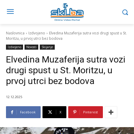
Naslovnica
Izdvojeno
Elvedina Muzaferija sutra vozi drugi spust u St.
Moritzu, u prvoj utrci bez bodova
Izdvojeno
Novosti
Skijanje
Elvedina Muzaferija sutra vozi
drugi spust u St. Moritzu, u
prvoj utrci bez bodova
12.12.2025
Facebook
X
Pinterest