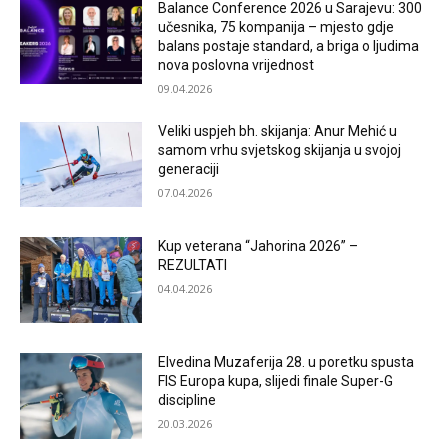
Balance Conference 2026 u Sarajevu: 300
učesnika, 75 kompanija – mjesto gdje
balans postaje standard, a briga o ljudima
nova poslovna vrijednost
09.04.2026
Veliki uspjeh bh. skijanja: Anur Mehić u
samom vrhu svjetskog skijanja u svojoj
generaciji
07.04.2026
Kup veterana “Jahorina 2026” –
REZULTATI
04.04.2026
Elvedina Muzaferija 28. u poretku spusta
FIS Europa kupa, slijedi finale Super-G
discipline
20.03.2026