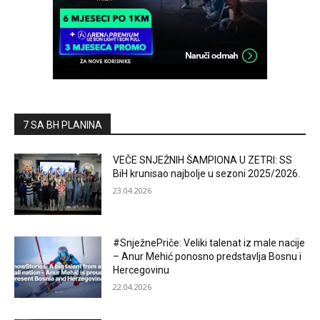
7 SA BH PLANINA
VEČE SNJEŽNIH ŠAMPIONA U ZETRI: SS
BiH krunisao najbolje u sezoni 2025/2026.
23.04.2026
#SnježnePriče: Veliki talenat iz male nacije
– Anur Mehić ponosno predstavlja Bosnu i
Hercegovinu
22.04.2026