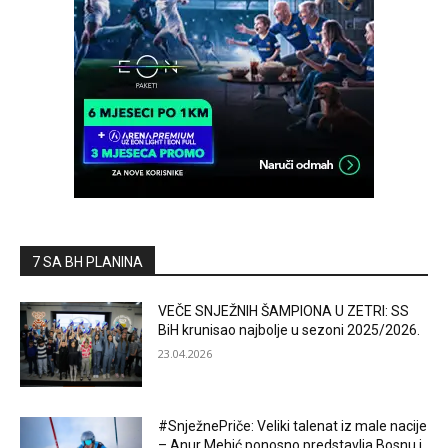
7 SA BH PLANINA
VEČE SNJEŽNIH ŠAMPIONA U ZETRI: SS
BiH krunisao najbolje u sezoni 2025/2026.
23.04.2026
#SnježnePriče: Veliki talenat iz male nacije
– Anur Mehić ponosno predstavlja Bosnu i