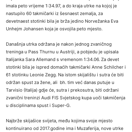
imala peto vrijeme 1:34.97, a do kraja utrke na kojoj je
nastupilo 60 takmičarki iz šesnaest zemalja, za
devetnaest stotinki bila je brža jedino Norvežanka Eva
Unhejm Johansen koja je osvojila peto mjesto.
Današnja utrka održana je nakon jednog zvaničnog
treninga u Pass Thurnu u Austriji, a pobjedu je upisala
Italijanka Sara Allemand s vremenom 1:34.06. Za devet
stotinki bila je ispred domaćih takmičarki Anne Schilcher i
61 stotinku Leonie Zegg. Na istom skijalištu i sutra će biti
održan spust za žene, ali bh. tim već danas putuje u
Tarvisio (Italija) gdje će, sutra i prekosutra, biti održani
zvanični treninzi Audi FIS Svjetskog kupa uoči takmičenja
u disciplinama spust i Super-G.
Najbrže skijašice svijeta, među kojima svoje mjesto
kontinuirano od 2017.godine ima i Muzaferija, nove utrke