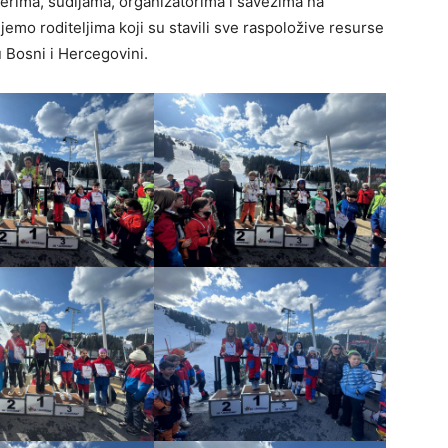
erima, sudijama, organizatorima i savezima na
mo roditeljima koji su stavili sve raspoložive resurse
u Bosni i Hercegovini.