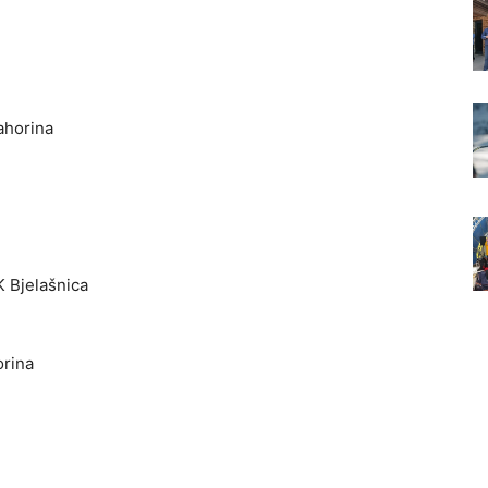
ahorina
K Bjelašnica
orina