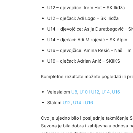
U12 – djevojčice: Irem Hot – SK Ilidža
U12 – dječaci: Adi Logo – SK Ilidža
U14 – djevojčice: Asija Duratbegović – S
U14 – dječaci: Adi Mirojević – SK Alpin
U16 – djevojčice: Amina Resić – Naš Tim
U16 – dječaci: Adrian Anić – SKIIKS
Kompletne rezultate možete pogledati ili pr
Veleslalom
U8
,
U10 i U12
,
U14
,
U16
Slalom
U12
,
U14 i U16
Ovo je ujedno bilo i posljednje takmičenje
Sezona je bila dobra i zahtjevna u odnosu 