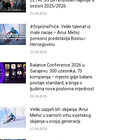
ZETRI: SS BiH krunisao najbolje u
sezoni 2025/2026.
23.04.2026
#SnježnePriče: Veliki talenat iz
male nacije – Anur Mehić
ponosno predstavlja Bosnu i
Hercegovinu
22.04.2026
Balance Conference 2026 u
Sarajevu: 300 učesnika, 75
kompanija – mjesto gdje balans
postaje standard, a briga o
ljudima nova poslovna vrijednost
09.04.2026
Veliki uspjeh bh. skijanja: Anur
Mehić u samom vrhu svjetskog
skijanja u svojoj generaciji
07.04.2026