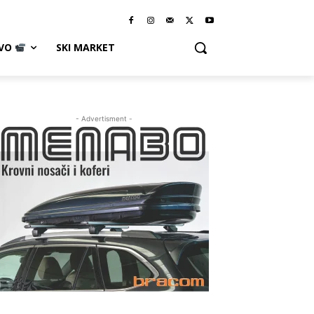
IVO
SKI MARKET
- Advertisment -