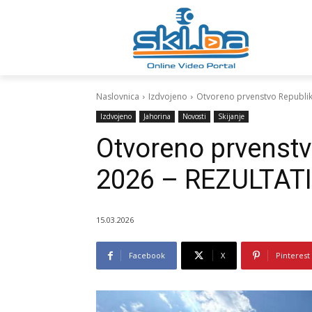
Naslovnica
Izdvojeno
Otvoreno prvenstvo Republik
Izdvojeno
Jahorina
Novosti
Skijanje
Otvoreno prvenstv
2026 – REZULTATI
15.03.2026
Facebook
X
Pinterest