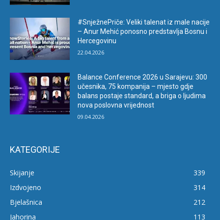
#SnježnePriče: Veliki talenat iz male nacije
– Anur Mehić ponosno predstavlja Bosnu i
Hercegovinu
22.04.2026
Balance Conference 2026 u Sarajevu: 300
učesnika, 75 kompanija – mjesto gdje
balans postaje standard, a briga o ljudima
nova poslovna vrijednost
09.04.2026
KATEGORIJE
Skijanje
339
Izdvojeno
314
Bjelašnica
212
Jahorina
113