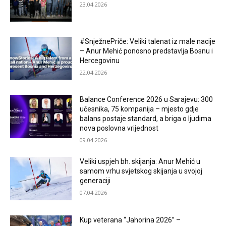
23.04.2026
#SnježnePriče: Veliki talenat iz male nacije
– Anur Mehić ponosno predstavlja Bosnu i
Hercegovinu
22.04.2026
Balance Conference 2026 u Sarajevu: 300
učesnika, 75 kompanija – mjesto gdje
balans postaje standard, a briga o ljudima
nova poslovna vrijednost
09.04.2026
Veliki uspjeh bh. skijanja: Anur Mehić u
samom vrhu svjetskog skijanja u svojoj
generaciji
07.04.2026
Kup veterana “Jahorina 2026” –