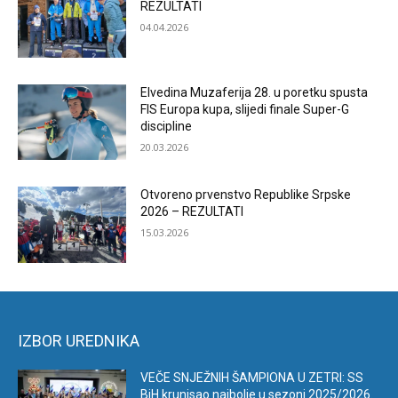
REZULTATI
04.04.2026
Elvedina Muzaferija 28. u poretku spusta
FIS Europa kupa, slijedi finale Super-G
discipline
20.03.2026
Otvoreno prvenstvo Republike Srpske
2026 – REZULTATI
15.03.2026
IZBOR UREDNIKA
VEČE SNJEŽNIH ŠAMPIONA U ZETRI: SS
BiH krunisao najbolje u sezoni 2025/2026.