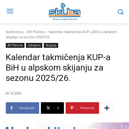
Naslovnica
BH Planine
Kalendar takmičenja KUP-a BiH u alpskom
skijanju za sezonu 2025/26.
BH Planine
Izdvojeno
Skijanje
Kalendar takmičenja KUP-a
BiH u alpskom skijanju za
sezonu 2025/26.
02.12.2025
Facebook
X
Pinterest