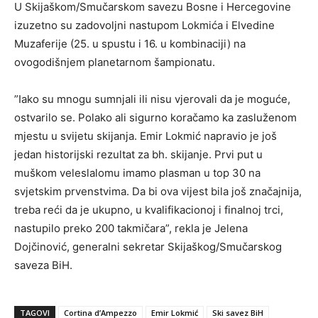
U Skijaškom/Smučarskom savezu Bosne i Hercegovine
izuzetno su zadovoljni nastupom Lokmića i Elvedine
Muzaferije (25. u spustu i 16. u kombinaciji) na
ovogodišnjem planetarnom šampionatu.
”Iako su mnogu sumnjali ili nisu vjerovali da je moguće,
ostvarilo se. Polako ali sigurno koračamo ka zasluženom
mjestu u svijetu skijanja. Emir Lokmić napravio je još
jedan historijski rezultat za bh. skijanje. Prvi put u
muškom veleslalomu imamo plasman u top 30 na
svjetskim prvenstvima. Da bi ova vijest bila još značajnija,
treba reći da je ukupno, u kvalifikacionoj i finalnoj trci,
nastupilo preko 200 takmičara”, rekla je Jelena
Dojčinović, generalni sekretar Skijaškog/Smučarskog
saveza BiH.
TAGOVI
Cortina d’Ampezzo
Emir Lokmić
Ski savez BiH