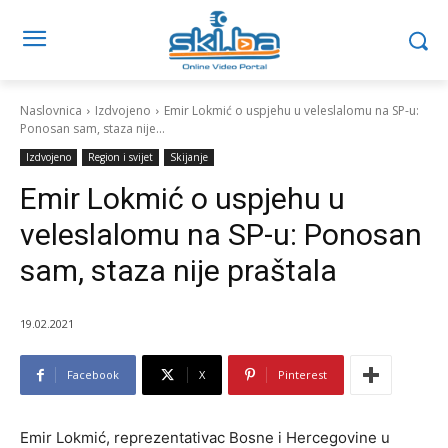
Naslovnica
Izdvojeno
Emir Lokmić o uspjehu u veleslalomu na SP-u:
Ponosan sam, staza nije...
Izdvojeno
Region i svijet
Skijanje
Emir Lokmić o uspjehu u
veleslalomu na SP-u: Ponosan
sam, staza nije praštala
19.02.2021
Facebook
X
Pinterest
Emir Lokmić, reprezentativac Bosne i Hercegovine u