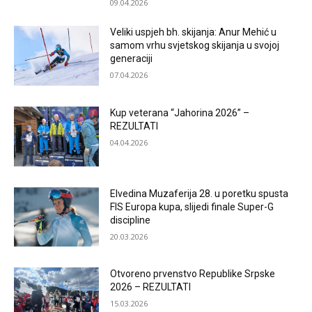
09.04.2026
Veliki uspjeh bh. skijanja: Anur Mehić u
samom vrhu svjetskog skijanja u svojoj
generaciji
07.04.2026
Kup veterana “Jahorina 2026” –
REZULTATI
04.04.2026
Elvedina Muzaferija 28. u poretku spusta
FIS Europa kupa, slijedi finale Super-G
discipline
20.03.2026
Otvoreno prvenstvo Republike Srpske
2026 – REZULTATI
15.03.2026