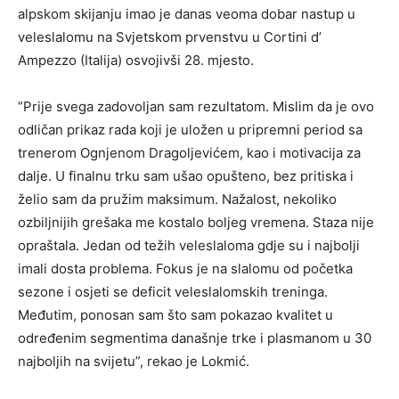
alpskom skijanju imao je danas veoma dobar nastup u
veleslalomu na Svjetskom prvenstvu u Cortini d’
Ampezzo (Italija) osvojivši 28. mjesto.
”Prije svega zadovoljan sam rezultatom. Mislim da je ovo
odličan prikaz rada koji je uložen u pripremni period sa
trenerom Ognjenom Dragoljevićem, kao i motivacija za
dalje. U finalnu trku sam ušao opušteno, bez pritiska i
želio sam da pružim maksimum. Nažalost, nekoliko
ozbiljnijih grešaka me kostalo boljeg vremena. Staza nije
opraštala. Jedan od težih veleslaloma gdje su i najbolji
imali dosta problema. Fokus je na slalomu od početka
sezone i osjeti se deficit veleslalomskih treninga.
Međutim, ponosan sam što sam pokazao kvalitet u
određenim segmentima današnje trke i plasmanom u 30
najboljih na svijetu”, rekao je Lokmić.