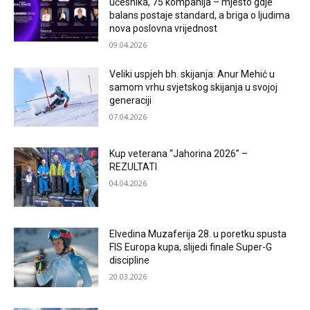
učesnika, 75 kompanija – mjesto gdje
balans postaje standard, a briga o ljudima
nova poslovna vrijednost
09.04.2026
Veliki uspjeh bh. skijanja: Anur Mehić u
samom vrhu svjetskog skijanja u svojoj
generaciji
07.04.2026
Kup veterana “Jahorina 2026” –
REZULTATI
04.04.2026
Elvedina Muzaferija 28. u poretku spusta
FIS Europa kupa, slijedi finale Super-G
discipline
20.03.2026