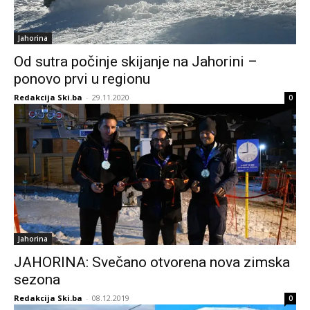
Jahorina
Od sutra počinje skijanje na Jahorini –
ponovo prvi u regionu
Redakcija Ski.ba
-
29.11.2020
0
Jahorina
JAHORINA: Svečano otvorena nova zimska
sezona
Redakcija Ski.ba
-
08.12.2019
0