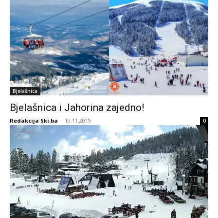
Bjelašnica
Bjelašnica i Jahorina zajedno!
Redakcija Ski.ba
-
19.11.2019
0