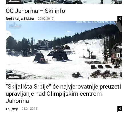
Jahorina
OC Jahorina – Ski info
Redakcija Ski.ba
-
20.02.2017
0
Jahorina
“Skijališta Srbije” će najvjerovatnije preuzeti
upravljanje nad Olimpijskim centrom
Jahorina
ski_ovp
-
01.04.2016
0