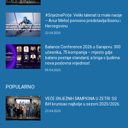
#SnježnePriče: Veliki talenat iz male nacije
– Anur Mehić ponosno predstavlja Bosnu i
Hercegovinu
22.04.2026
Balance Conference 2026 u Sarajevu: 300
učesnika, 75 kompanija – mjesto gdje
balans postaje standard, a briga o ljudima
nova poslovna vrijednost
09.04.2026
POPULARNO
VEČE SNJEŽNIH ŠAMPIONA U ZETRI: SS
BiH krunisao najbolje u sezoni 2025/2026.
23.04.2026