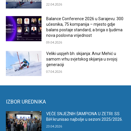
22.04.2026
Balance Conference 2026 u Sarajevu: 300
učesnika, 75 kompanija – mjesto gdje
balans postaje standard, a briga o ljudima
nova poslovna vrijednost
09.04.2026
Veliki uspjeh bh. skijanja: Anur Mehić u
samom vrhu svjetskog skijanja u svojoj
generaciji
07.04.2026
IZBOR UREDNIKA
VEČE SNJEŽNIH ŠAMPIONA U ZETRI: SS
BiH krunisao najbolje u sezoni 2025/2026.
23.04.2026