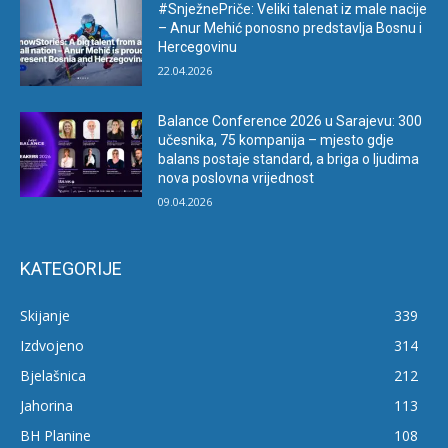
#SnježnePriče: Veliki talenat iz male nacije
– Anur Mehić ponosno predstavlja Bosnu i
Hercegovinu
22.04.2026
Balance Conference 2026 u Sarajevu: 300
učesnika, 75 kompanija – mjesto gdje
balans postaje standard, a briga o ljudima
nova poslovna vrijednost
09.04.2026
KATEGORIJE
Skijanje
339
Izdvojeno
314
Bjelašnica
212
Jahorina
113
BH Planine
108