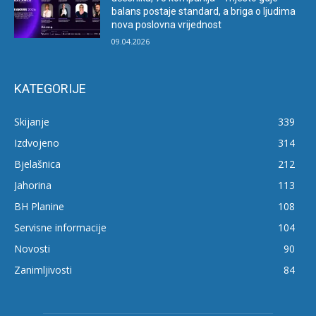
balans postaje standard, a briga o ljudima
nova poslovna vrijednost
09.04.2026
KATEGORIJE
Skijanje
339
Izdvojeno
314
Bjelašnica
212
Jahorina
113
BH Planine
108
Servisne informacije
104
Novosti
90
Zanimljivosti
84