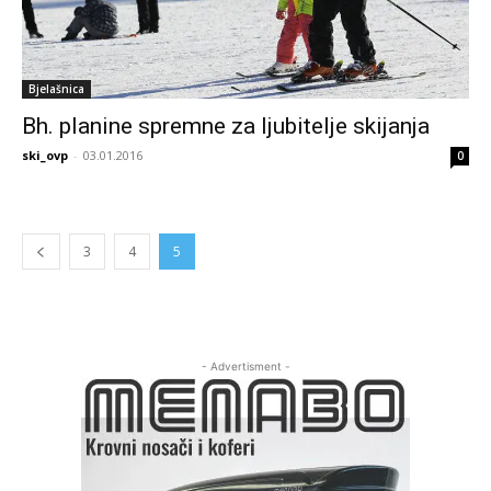
Bjelašnica
Bh. planine spremne za ljubitelje skijanja
ski_ovp
-
03.01.2016
0
3
4
5
- Advertisment -