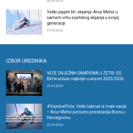
09.04.2026
Veliki uspjeh bh. skijanja: Anur Mehić u
samom vrhu svjetskog skijanja u svojoj
generaciji
07.04.2026
IZBOR UREDNIKA
VEČE SNJEŽNIH ŠAMPIONA U ZETRI: SS
BiH krunisao najbolje u sezoni 2025/2026.
23.04.2026
#SnježnePriče: Veliki talenat iz male nacije
– Anur Mehić ponosno predstavlja Bosnu i
Hercegovinu
22.04.2026