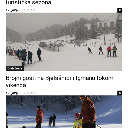
turistička sezona
ski_ovp
-
13.01.2016
0
Bjelašnica
Brojni gosti na Bjelašnici i Igmanu tokom
vikenda
ski_ovp
-
04.01.2016
0