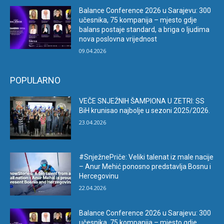
Balance Conference 2026 u Sarajevu: 300
učesnika, 75 kompanija – mjesto gdje
balans postaje standard, a briga o ljudima
nova poslovna vrijednost
09.04.2026
POPULARNO
VEČE SNJEŽNIH ŠAMPIONA U ZETRI: SS
BiH krunisao najbolje u sezoni 2025/2026.
23.04.2026
#SnježnePriče: Veliki talenat iz male nacije
– Anur Mehić ponosno predstavlja Bosnu i
Hercegovinu
22.04.2026
Balance Conference 2026 u Sarajevu: 300
učesnika, 75 kompanija – mjesto gdje