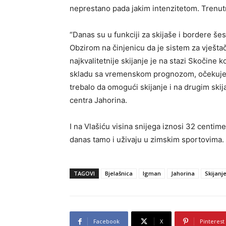
neprestano pada jakim intenzitetom. Trenutn
“Danas su u funkciji za skijaše i bordere šesto
Obzirom na činjenicu da je sistem za vješta
najkvalitetnije skijanje je na stazi Skočine 
skladu sa vremenskom prognozom, očekujem
trebalo da omogući skijanje i na drugim ski
centra Jahorina.
I na Vlašiću visina snijega iznosi 32 centimet
danas tamo i uživaju u zimskim sportovima.
TAGOVI
Bjelašnica
Igman
Jahorina
Skijanj
Facebook
X
Pinterest