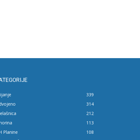
ATEGORIJE
ijanje
339
zdvojeno
314
elašnica
212
horina
113
H Planine
108