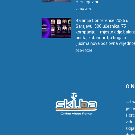
Hercegovinu
22.04.2026
Balance Conference 2026 u
Sarajevu: 300 učesnika, 75
kompanija – mjesto gdje balan
postaje standard, a briga o
ljudima nova poslovna vrijedno
09.04.2026
O 
ski.b
jedn
Herc
vide
skij
dobr