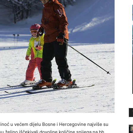
sinoć u većem dijelu Bosne i Hercegovine najviše su
su željno iščekivali dovoljne količine snijega na bh.