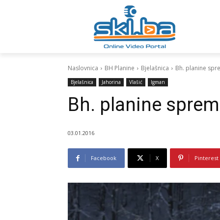
Naslovnica
BH Planine
Bjelašnica
Bh. planine spre
Bjelašnica
Jahorina
Vlašić
Igman
Bh. planine spremn
03.01.2016
Facebook
X
Pinterest