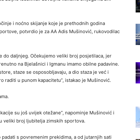
očinje i noćno skijanje koje je prethodnih godina
 sportove, potvrdio je za AA Adis Mušinović, rukovodilac
e do daljnjeg. Očekujemo veliki broj posjetilaca, jer
Trenutno na Bjelašnici i Igmanu imamo obilne padavine.
ore, staze se osposobljavaju, a dio staza je već i
 raditi u punom kapacitetu”, istakao je Mušinović.
ama.
ikacije su još uvijek otežane”, napominje Mušinović i
 veliki broj ljubitelja zimskih sportova.
o padati s povremenim prekidima, a od jutarnjih sati