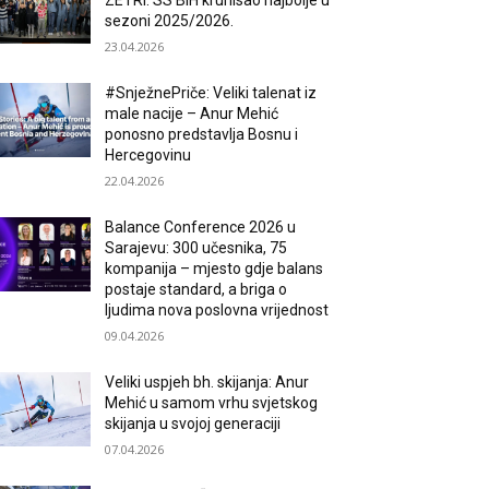
ZETRI: SS BiH krunisao najbolje u
sezoni 2025/2026.
23.04.2026
#SnježnePriče: Veliki talenat iz
male nacije – Anur Mehić
ponosno predstavlja Bosnu i
Hercegovinu
22.04.2026
Balance Conference 2026 u
Sarajevu: 300 učesnika, 75
kompanija – mjesto gdje balans
postaje standard, a briga o
ljudima nova poslovna vrijednost
09.04.2026
Veliki uspjeh bh. skijanja: Anur
Mehić u samom vrhu svjetskog
skijanja u svojoj generaciji
07.04.2026