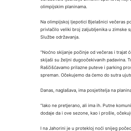
olimpijskim planinama.
Na olimpijskoj ljepotici Bjelašnici večeras p
privlačilo veliki broj zaljubljenika u zimske
Službe održavanja.
“Noćno skijanje počinje od večeras i trajat ć
skijaši su željni dugoočekivanih padavina. 
Raščišćavamo prilazne puteve i parking prost
spreman. Očekujemo da ćemo do sutra ujutro
Danas, naglašava, ima posjetitelja na planin
“Iako ne pretjerano, ali ima ih. Putne komun
dodaje da i ove sezone, kao i prošle, očekuju
I na Jahorini je u protekloj noći snijeg poče