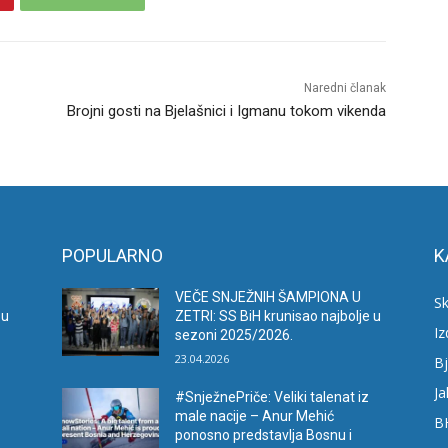
Naredni članak
Brojni gosti na Bjelašnici i Igmanu tokom vikenda
POPULARNO
K
VEČE SNJEŽNIH ŠAMPIONA U
Sk
 u
ZETRI: SS BiH krunisao najbolje u
I
sezoni 2025/2026.
23.04.2026
Bj
Ja
#SnježnePriče: Veliki talenat iz
male nacije – Anur Mehić
B
ponosno predstavlja Bosnu i