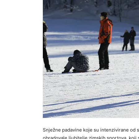
Snježne padavine koje su intenzivirane od 
obradovale ljubitelje zimskih sportova, koji 