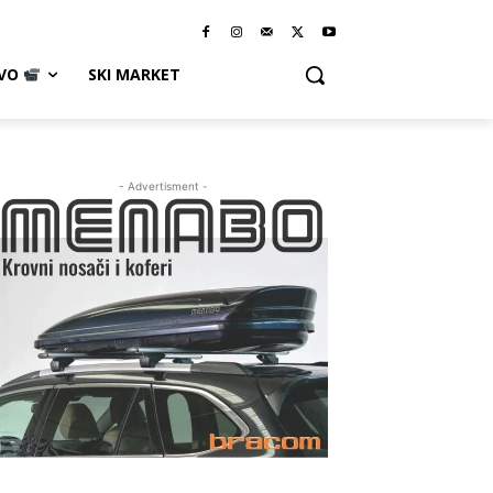
IVO
SKI MARKET
- Advertisment -