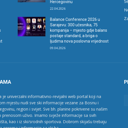
Se
Hercegovinu
22.04.2026
N
Za
Balance Conference 2026 u
Sarajevu: 300 učesnika, 75
s
kompanija – mjesto gdje balans
postaje standard, a briga o
st
ljudima nova poslovna vrijednost
09.04.2026
NAMA
P
a je univerzalni informativno-revijalni web portal koji na
om mjestu nudi sve ski informacije vezane za Bosnu i
egovinu, region i svijet. Sve bh. planine pokrivene su našim
o prenosom uživo. Imamo svježe informacije sa svih
ališta, kao i iz ski/srodnih sportova. Dobrom skijašu trebaju
a oprema i informacije sa ski.ba