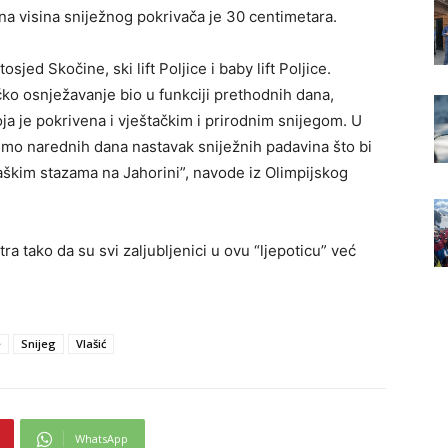
a visina sniježnog pokrivača je 30 centimetara.
sjed Skočine, ski lift Poljice i baby lift Poljice.
čko osnježavanje bio u funkciji prethodnih dana,
koja je pokrivena i vještačkim i prirodnim snijegom. U
o narednih dana nastavak sniježnih padavina što bi
jaškim stazama na Jahorini”, navode iz Olimpijskog
ra tako da su svi zaljubljenici u ovu “ljepoticu” već
e
Snijeg
Vlašić
WhatsApp