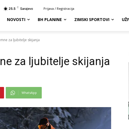
C
Prijava / Registracija
25.5
Sarajevo
NOVOSTI
BH PLANINE
ZIMSKI SPORTOVI
UŽ
mne za ljubitelje skijanja
e za ljubitelje skijanja
WhatsApp