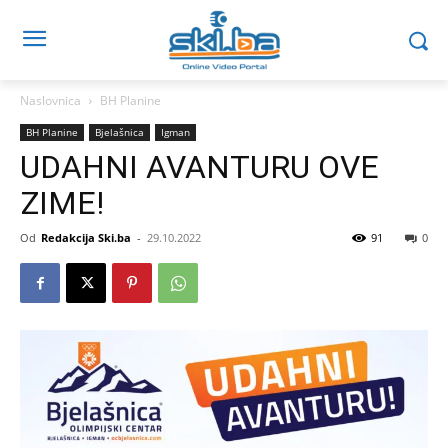
Naslovnica
BH Planine
BH Planine
Bjelašnica
Igman
UDAHNI AVANTURU OVE
ZIME!
Od
Redakcija Ski.ba
-
29.10.2022
91
0