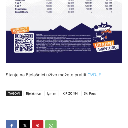
Stanje na Bjelašnici uživo možete pratiti
OVDJE
TAGOVI
Bjelašnica
Igman
KJP ZOI'84
Ski Pass