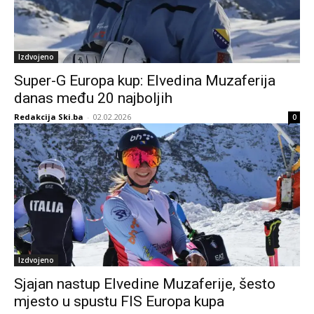
Izdvojeno
Super-G Europa kup: Elvedina Muzaferija
danas među 20 najboljih
Redakcija Ski.ba
-
02.02.2026
0
Izdvojeno
Sjajan nastup Elvedine Muzaferije, šesto
mjesto u spustu FIS Europa kupa