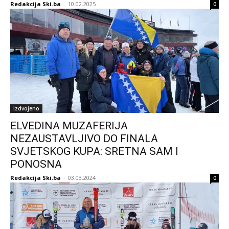
Redakcija Ski.ba
-
10.02.2025
0
Izdvojeno
ELVEDINA MUZAFERIJA
NEZAUSTAVLJIVO DO FINALA
SVJETSKOG KUPA: SRETNA SAM I
PONOSNA
Redakcija Ski.ba
-
03.03.2024
0