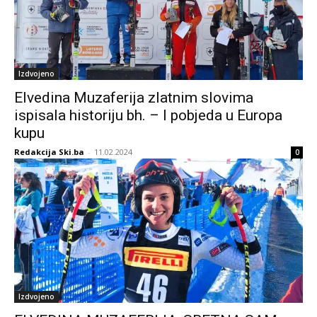
Izdvojeno
Elvedina Muzaferija zlatnim slovima
ispisala historiju bh. – I pobjeda u Europa
kupu
Redakcija Ski.ba
-
11.02.2024
0
Izdvojeno