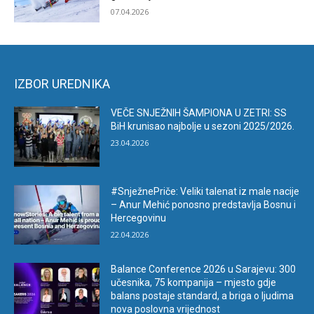
07.04.2026
IZBOR UREDNIKA
VEČE SNJEŽNIH ŠAMPIONA U ZETRI: SS
BiH krunisao najbolje u sezoni 2025/2026.
23.04.2026
#SnježnePriče: Veliki talenat iz male nacije
– Anur Mehić ponosno predstavlja Bosnu i
Hercegovinu
22.04.2026
Balance Conference 2026 u Sarajevu: 300
učesnika, 75 kompanija – mjesto gdje
balans postaje standard, a briga o ljudima
nova poslovna vrijednost