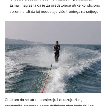
Esma i naglasila da je za predstojeće utrke kondiciono
spremna, ali da joj nedostaje više treninga na snijegu.
Obzirom da se utrke pomjeraju i otkazuju zbog
pandemije, trenutno nema definisan plan kada će i na