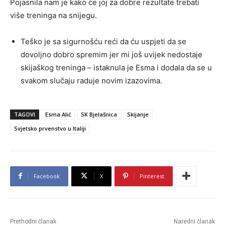
Pojasnila nam je kako će joj za dobre rezultate trebati
više treninga na snijegu.
Teško je sa sigurnošću reći da ću uspjeti da se
dovoljno dobro spremim jer mi još uvijek nedostaje
skijaškog treninga – istaknula je Esma i dodala da se u
svakom slučaju raduje novim izazovima.
TAGOVI
Esma Alić
SK Bjelašnica
Skijanje
Svjetsko prvenstvo u Italiji
Facebook
X
Pinterest
Prethodni članak
Naredni članak