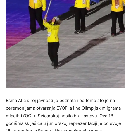
Esma Alić široj javnosti je poznata i po tome što je na
ceremonijama otvaranja EYOF-a i na Olimpijskim igrama
mladih (YOG) u Švicarskoj nosila bh. zastavu. Ova 18-
godišnja skijašica u juniorskoj reprezentaciji je od svoje
15-te godine, a Bosnu i Hercegovinu bi trebala