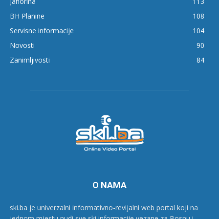
Jahorina
113
BH Planine
108
Servisne informacije
104
Novosti
90
Zanimljivosti
84
O NAMA
ski.ba je univerzalni informativno-revijalni web portal koji na
jednom mjestu nudi sve ski informacije vezane za Bosnu i