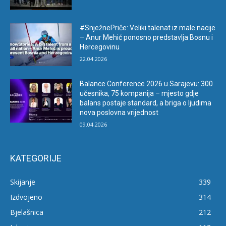
#SnježnePriče: Veliki talenat iz male nacije
– Anur Mehić ponosno predstavlja Bosnu i
Hercegovinu
22.04.2026
Balance Conference 2026 u Sarajevu: 300
učesnika, 75 kompanija – mjesto gdje
balans postaje standard, a briga o ljudima
nova poslovna vrijednost
09.04.2026
KATEGORIJE
Skijanje
339
Izdvojeno
314
Bjelašnica
212