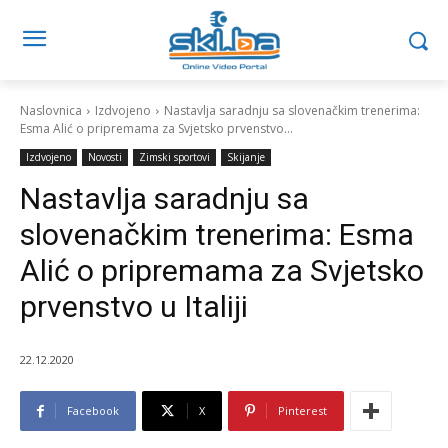
Naslovnica
Izdvojeno
Nastavlja saradnju sa slovenačkim trenerima:
Esma Alić o pripremama za Svjetsko prvenstvo...
Izdvojeno
Novosti
Zimski sportovi
Skijanje
Nastavlja saradnju sa
slovenačkim trenerima: Esma
Alić o pripremama za Svjetsko
prvenstvo u Italiji
22.12.2020
Facebook
X
Pinterest