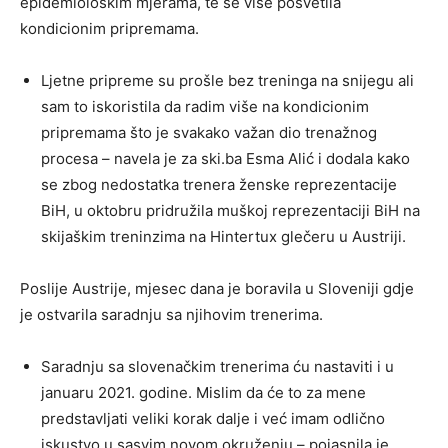
epidemiološkim mjerama, te se više posvetila
kondicionim pripremama.
Ljetne pripreme su prošle bez treninga na snijegu ali
sam to iskoristila da radim više na kondicionim
pripremama što je svakako važan dio trenažnog
procesa – navela je za ski.ba Esma Alić i dodala kako
se zbog nedostatka trenera ženske reprezentacije
BiH, u oktobru pridružila muškoj reprezentaciji BiH na
skijaškim treninzima na Hintertux glečeru u Austriji.
Poslije Austrije, mjesec dana je boravila u Sloveniji gdje
je ostvarila saradnju sa njihovim trenerima.
Saradnju sa slovenačkim trenerima ću nastaviti i u
januaru 2021. godine. Mislim da će to za mene
predstavljati veliki korak dalje i već imam odlično
iskustvo u sasvim novom okruženju – pojasnila je