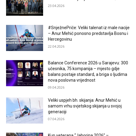
23.04.2026
#SnježnePriče: Veliki talenat iz male nacije
– Anur Mehić ponosno predstavlja Bosnu i
Hercegovinu
22.04.2026
Balance Conference 2026 u Sarajevu: 300
učesnika, 75 kompanija – mjesto gdje
balans postaje standard, a briga o ljudima
nova poslovna vrijednost
09.04.2026
Veliki uspjeh bh. skijanja: Anur Mehić u
samom vrhu svjetskog skijanja u svojoj
generaciji
07.04.2026
Kup veterana “Jahorina 2026” –