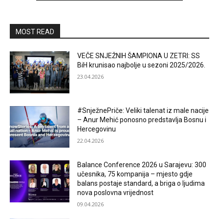
MOST READ
VEČE SNJEŽNIH ŠAMPIONA U ZETRI: SS
BiH krunisao najbolje u sezoni 2025/2026.
23.04.2026
#SnježnePriče: Veliki talenat iz male nacije
– Anur Mehić ponosno predstavlja Bosnu i
Hercegovinu
22.04.2026
Balance Conference 2026 u Sarajevu: 300
učesnika, 75 kompanija – mjesto gdje
balans postaje standard, a briga o ljudima
nova poslovna vrijednost
09.04.2026