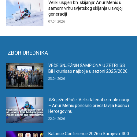
Veliki uspjeh bh. skijanja: Anur Mehić u
samom vrhu svjetskog skijanja u svojoj
generaciji
07.04.2026
IZBOR UREDNIKA
VEČE SNJEŽNIH ŠAMPIONA U ZETRI: SS
BiH krunisao najbolje u sezoni 2025/2026.
23.04.2026
#SnježnePriče: Veliki talenat iz male nacije
– Anur Mehić ponosno predstavlja Bosnu i
Hercegovinu
22.04.2026
Balance Conference 2026 u Sarajevu: 300