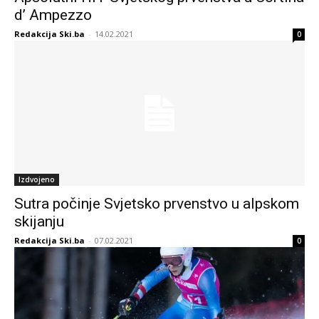
d’ Ampezzo
Redakcija Ski.ba
-
14.02.2021
0
Izdvojeno
Sutra počinje Svjetsko prvenstvo u alpskom
skijanju
Redakcija Ski.ba
-
07.02.2021
0