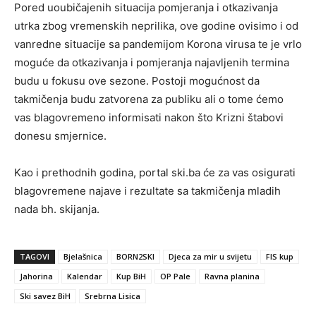
Pored uoubičajenih situacija pomjeranja i otkazivanja
utrka zbog vremenskih neprilika, ove godine ovisimo i od
vanredne situacije sa pandemijom Korona virusa te je vrlo
moguće da otkazivanja i pomjeranja najavljenih termina
budu u fokusu ove sezone. Postoji mogućnost da
takmičenja budu zatvorena za publiku ali o tome ćemo
vas blagovremeno informisati nakon što Krizni štabovi
donesu smjernice.
Kao i prethodnih godina, portal ski.ba će za vas osigurati
blagovremene najave i rezultate sa takmičenja mladih
nada bh. skijanja.
TAGOVI
Bjelašnica
BORN2SKI
Djeca za mir u svijetu
FIS kup
Jahorina
Kalendar
Kup BiH
OP Pale
Ravna planina
Ski savez BiH
Srebrna Lisica