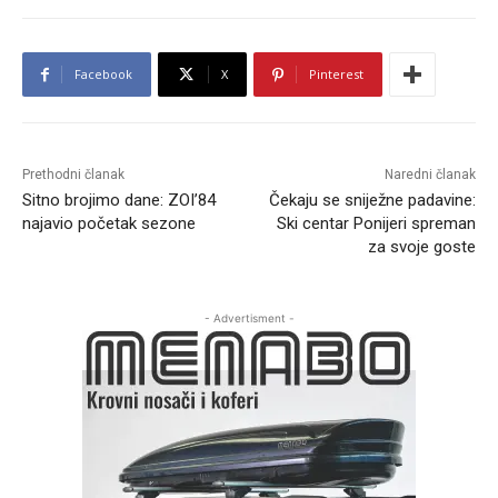
Facebook
X
Pinterest
Prethodni članak
Naredni članak
Sitno brojimo dane: ZOI’84
Čekaju se sniježne padavine:
najavio početak sezone
Ski centar Ponijeri spreman
za svoje goste
- Advertisment -