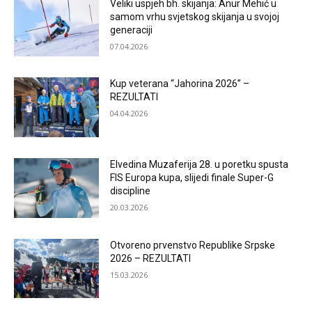
Veliki uspjeh bh. skijanja: Anur Mehić u
samom vrhu svjetskog skijanja u svojoj
generaciji
07.04.2026
Kup veterana “Jahorina 2026” –
REZULTATI
04.04.2026
Elvedina Muzaferija 28. u poretku spusta
FIS Europa kupa, slijedi finale Super-G
discipline
20.03.2026
Otvoreno prvenstvo Republike Srpske
2026 – REZULTATI
15.03.2026