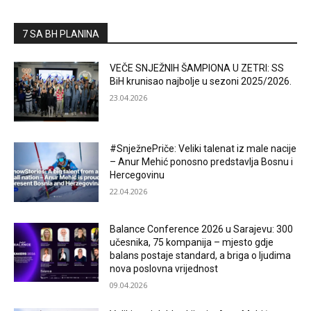
7 SA BH PLANINA
VEČE SNJEŽNIH ŠAMPIONA U ZETRI: SS
BiH krunisao najbolje u sezoni 2025/2026.
23.04.2026
#SnježnePriče: Veliki talenat iz male nacije
– Anur Mehić ponosno predstavlja Bosnu i
Hercegovinu
22.04.2026
Balance Conference 2026 u Sarajevu: 300
učesnika, 75 kompanija – mjesto gdje
balans postaje standard, a briga o ljudima
nova poslovna vrijednost
09.04.2026