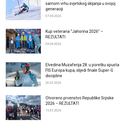
samom vrhu svjetskog skijanja u svojoj
generaciji
07.04.2026
Kup veterana “Jahorina 2026” –
REZULTATI
04.04.2026
Elvedina Muzaferija 28. u poretku spusta
FIS Europa kupa, slijedi finale Super-G
discipline
20.03.2026
Otvoreno prvenstvo Republike Srpske
2026 – REZULTATI
15.03.2026