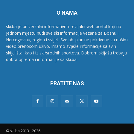
O NAMA
ski.ba je univerzalni informativno-revijalni web portal koji na
jednom mjestu nudi sve ski informacije vezane za Bosnu i
Hercegovinu, region i svijet. Sve bh. planine pokrivene su našim
video prenosom uživo. Imamo svježe informacije sa svih
skijališta, kao i iz ski/srodnih sportova. Dobrom skijašu trebaju
dobra oprema i informacije sa ski.ba
PRATITE NAS
© ski.ba 2013 - 2026.