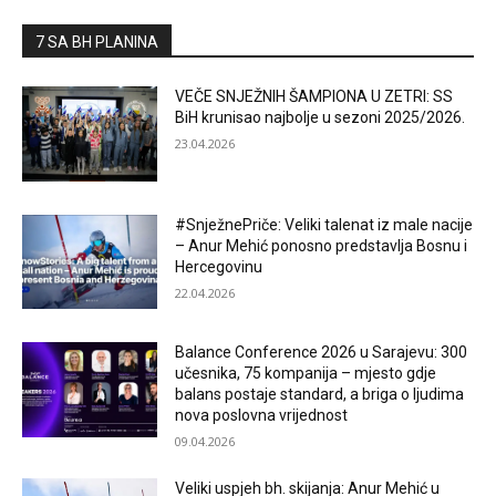
7 SA BH PLANINA
VEČE SNJEŽNIH ŠAMPIONA U ZETRI: SS
BiH krunisao najbolje u sezoni 2025/2026.
23.04.2026
#SnježnePriče: Veliki talenat iz male nacije
– Anur Mehić ponosno predstavlja Bosnu i
Hercegovinu
22.04.2026
Balance Conference 2026 u Sarajevu: 300
učesnika, 75 kompanija – mjesto gdje
balans postaje standard, a briga o ljudima
nova poslovna vrijednost
09.04.2026
Veliki uspjeh bh. skijanja: Anur Mehić u