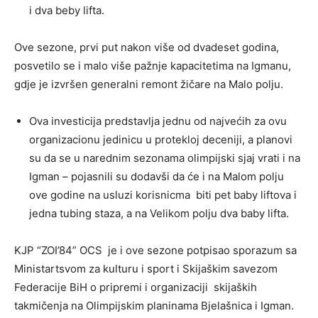
i dva beby lifta.
Ove sezone, prvi put nakon više od dvadeset godina,
posvetilo se i malo više pažnje kapacitetima na Igmanu,
gdje je izvršen generalni remont žičare na Malo polju.
Ova investicija predstavlja jednu od najvećih za ovu
organizacionu jedinicu u protekloj deceniji, a planovi
su da se u narednim sezonama olimpijski sjaj vrati i na
Igman – pojasnili su dodavši da će i na Malom polju
ove godine na usluzi korisnicma biti pet baby liftova i
jedna tubing staza, a na Velikom polju dva baby lifta.
KJP “ZOI’84” OCS je i ove sezone potpisao sporazum sa
Ministartsvom za kulturu i sport i Skijaškim savezom
Federacije BiH o pripremi i organizaciji skijaških
takmičenja na Olimpijskim planinama Bjelašnica i Igman.