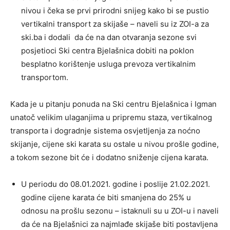
nivou i čeka se prvi prirodni snijeg kako bi se pustio
vertikalni transport za skijaše – naveli su iz ZOI-a za
ski.ba i dodali da će na dan otvaranja sezone svi
posjetioci Ski centra Bjelašnica dobiti na poklon
besplatno korištenje usluga prevoza vertikalnim
transportom.
Kada je u pitanju ponuda na Ski centru Bjelašnica i Igman
unatoč velikim ulaganjima u pripremu staza, vertikalnog
transporta i dogradnje sistema osvjetljenja za noćno
skijanje, cijene ski karata su ostale u nivou prošle godine,
a tokom sezone bit će i dodatno sniženje cijena karata.
U periodu do 08.01.2021. godine i poslije 21.02.2021.
godine cijene karata će biti smanjena do 25% u
odnosu na prošlu sezonu – istaknuli su u ZOI-u i naveli
da će na Bjelašnici za najmlađe skijaše biti postavljena