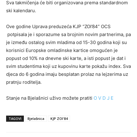
Sva takmičenja će biti organizovana prema standardnom
ski kalendaru.
Ove godine Uprava preduzeća KJP “ZOI’84” OCS
potpisala je i sporazume sa brojnim novim partnerima, pa
je između ostalog svim mladima od 15-30 godina koji su
korisnici Europske omladinske kartice omogućen je
popust od 10% na dnevne ski karte, a isti popust je dat i
svim studentima koji uz kupovinu karte pokažu index. Sva
djeca do 6 godina imaju besplatan prolaz na lejzerima uz
pratnju roditelja.
Stanje na Bjelašnici uživo možete pratiti
O V D J E
TAGOVI
Bjelašnica
KJP ZOI'84