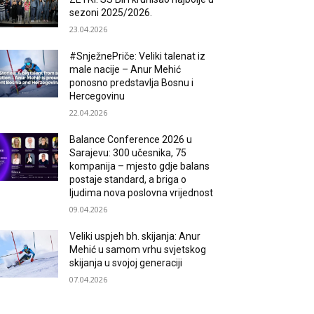
sezoni 2025/2026.
23.04.2026
#SnježnePriče: Veliki talenat iz
male nacije – Anur Mehić
ponosno predstavlja Bosnu i
Hercegovinu
22.04.2026
Balance Conference 2026 u
Sarajevu: 300 učesnika, 75
kompanija – mjesto gdje balans
postaje standard, a briga o
ljudima nova poslovna vrijednost
09.04.2026
Veliki uspjeh bh. skijanja: Anur
Mehić u samom vrhu svjetskog
skijanja u svojoj generaciji
07.04.2026