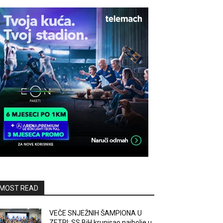
MOST READ
VEČE SNJEŽNIH ŠAMPIONA U
ZETRI: SS BiH krunisao najbolje u