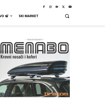
IVO
SKI MARKET
- Advertisment -