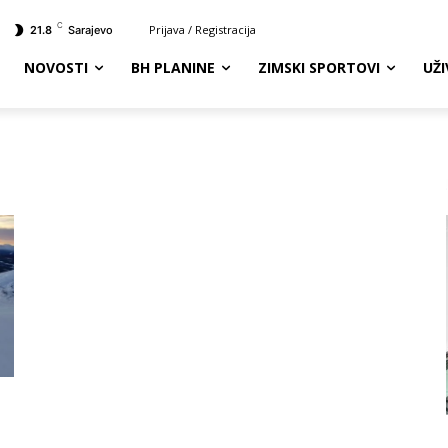
C
Prijava / Registracija
21.8
Sarajevo
NOVOSTI
BH PLANINE
ZIMSKI SPORTOVI
UŽ
m