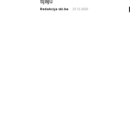
sjaju
Redakcija ski.ba
-
25.12.2020