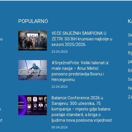
POPULARNO
K
VEČE SNJEŽNIH ŠAMPIONA U
Sk
 u
ZETRI: SS BiH krunisao najbolje u
I
sezoni 2025/2026.
23.04.2026
Bj
Ja
#SnježnePriče: Veliki talenat iz
male nacije – Anur Mehić
B
ponosno predstavlja Bosnu i
Se
Hercegovinu
22.04.2026
N
Za
Balance Conference 2026 u
Sarajevu: 300 učesnika, 75
s
kompanija – mjesto gdje balans
postaje standard, a briga o
st
ljudima nova poslovna vrijednost
09.04.2026