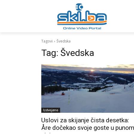
Tagovi
Švedska
Tag:
Švedska
Izdvojeno
Uslovi za skijanje čista desetka:
Åre dočekao svoje goste u puno