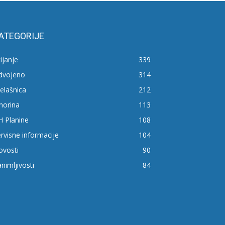
ATEGORIJE
ijanje
339
zdvojeno
314
elašnica
212
horina
113
H Planine
108
rvisne informacije
104
ovosti
90
nimljivosti
84