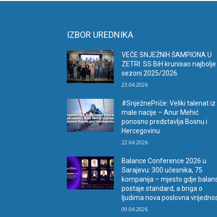
IZBOR UREDNIKA
VEČE SNJEŽNIH ŠAMPIONA U
ZETRI: SS BiH krunisao najbolje
sezoni 2025/2026.
23.04.2026
#SnježnePriče: Veliki talenat iz
male nacije – Anur Mehić
ponosno predstavlja Bosnu i
Hercegovinu
22.04.2026
Balance Conference 2026 u
Sarajevu: 300 učesnika, 75
kompanija – mjesto gdje balan
postaje standard, a briga o
ljudima nova poslovna vrijedno
09.04.2026