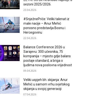
sezoni 2025/2026.
23.04.2026
#SnježnePriče: Veliki talenat iz
male nacije – Anur Mehić
ponosno predstavlja Bosnu i
Hercegovinu
22.04.2026
Balance Conference 2026 u
Sarajevu: 300 učesnika, 75
kompanija – mjesto gdje balans
postaje standard, a briga o
ljudima nova poslovna vrijednost
09.04.2026
Veliki uspjeh bh. skijanja: Anur
Mehić u samom vrhu svjetskog
skijanja u svojoj generaciji
07.04.2026