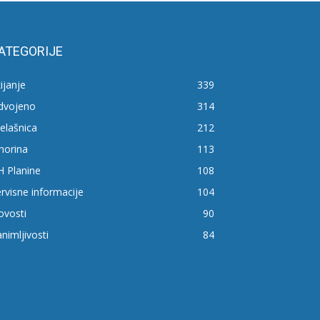
ATEGORIJE
ijanje
339
zdvojeno
314
elašnica
212
horina
113
H Planine
108
rvisne informacije
104
ovosti
90
nimljivosti
84