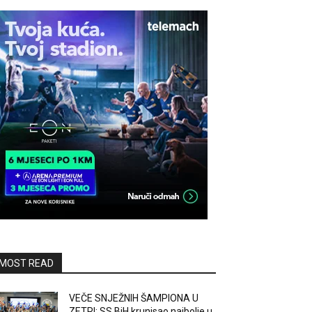
MOST READ
VEČE SNJEŽNIH ŠAMPIONA U
ZETRI: SS BiH krunisao najbolje u