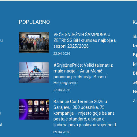
POPULARNO
K
VEČE SNJEŽNIH ŠAMPIONA U
Sk
 u
ZETRI: SS BiH krunisao najbolje u
I
sezoni 2025/2026.
23.04.2026
Bj
Ja
#SnježnePriče: Veliki talenat iz
male nacije – Anur Mehić
B
ponosno predstavlja Bosnu i
Se
Hercegovinu
22.04.2026
N
Za
Balance Conference 2026 u
Sarajevu: 300 učesnika, 75
s
kompanija – mjesto gdje balans
postaje standard, a briga o
st
ljudima nova poslovna vrijednost
09.04.2026