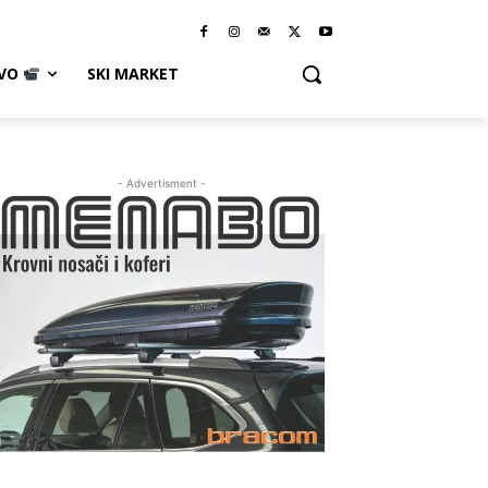
IVO
SKI MARKET
- Advertisment -