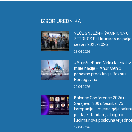
IZBOR UREDNIKA
VEČE SNJEŽNIH ŠAMPIONA U
ZETRI: SS BiH krunisao najbolje
sezoni 2025/2026.
23.04.2026
#SnježnePriče: Veliki talenat iz
male nacije – Anur Mehić
ponosno predstavlja Bosnu i
Hercegovinu
22.04.2026
Balance Conference 2026 u
Sarajevu: 300 učesnika, 75
kompanija – mjesto gdje balan
postaje standard, a briga o
ljudima nova poslovna vrijedno
09.04.2026