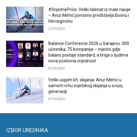
#SnježnePriče: Veliki talenat iz male nacije
– Anur Mehić ponosno predstavlja Bosnu i
Hercegovinu
22.04.2026
Balance Conference 2026 u Sarajevu: 300
učesnika, 75 kompanija – mjesto gdje
balans postaje standard, a briga o ljudima
nova poslovna vrijednost
09.04.2026
Veliki uspjeh bh. skijanja: Anur Mehić u
samom vrhu svjetskog skijanja u svojoj
generaciji
07.04.2026
IZBOR UREDNIKA