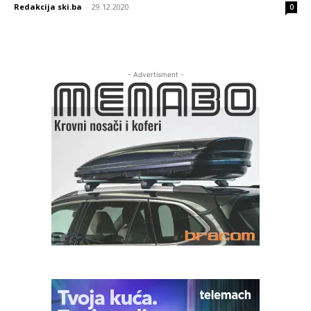
Redakcija ski.ba
-
29.12.2020
0
- Advertisment -