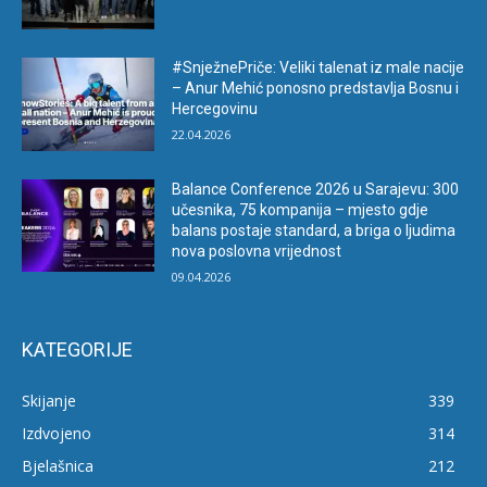
#SnježnePriče: Veliki talenat iz male nacije
– Anur Mehić ponosno predstavlja Bosnu i
Hercegovinu
22.04.2026
Balance Conference 2026 u Sarajevu: 300
učesnika, 75 kompanija – mjesto gdje
balans postaje standard, a briga o ljudima
nova poslovna vrijednost
09.04.2026
KATEGORIJE
Skijanje
339
Izdvojeno
314
Bjelašnica
212