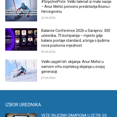
#SnježnePriče: Veliki talenat iz male nacije
– Anur Mehić ponosno predstavlja Bosnu i
Hercegovinu
22.04.2026
Balance Conference 2026 u Sarajevu: 300
učesnika, 75 kompanija – mjesto gdje
balans postaje standard, a briga o ljudima
nova poslovna vrijednost
09.04.2026
Veliki uspjeh bh. skijanja: Anur Mehić u
samom vrhu svjetskog skijanja u svojoj
generaciji
07.04.2026
IZBOR UREDNIKA
VEČE SNJEŽNIH ŠAMPIONA U ZETRI: SS