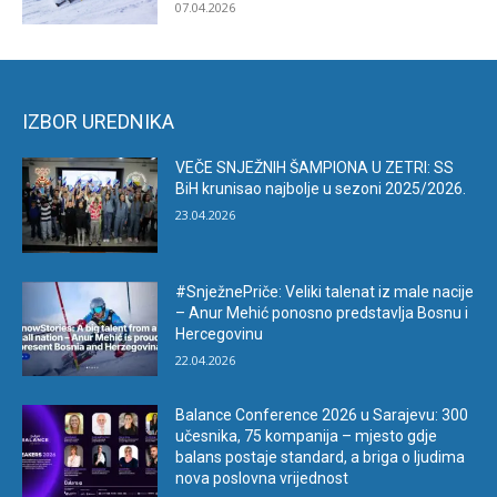
07.04.2026
IZBOR UREDNIKA
VEČE SNJEŽNIH ŠAMPIONA U ZETRI: SS
BiH krunisao najbolje u sezoni 2025/2026.
23.04.2026
#SnježnePriče: Veliki talenat iz male nacije
– Anur Mehić ponosno predstavlja Bosnu i
Hercegovinu
22.04.2026
Balance Conference 2026 u Sarajevu: 300
učesnika, 75 kompanija – mjesto gdje
balans postaje standard, a briga o ljudima
nova poslovna vrijednost