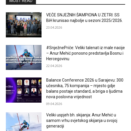
MOST READ
VEČE SNJEŽNIH ŠAMPIONA U ZETRI: SS
BiH krunisao najbolje u sezoni 2025/2026.
23.04.2026
#SnježnePriče: Veliki talenat iz male nacije
– Anur Mehić ponosno predstavlja Bosnu i
Hercegovinu
22.04.2026
Balance Conference 2026 u Sarajevu: 300
učesnika, 75 kompanija – mjesto gdje
balans postaje standard, a briga o ljudima
nova poslovna vrijednost
09.04.2026
Veliki uspjeh bh. skijanja: Anur Mehić u
samom vrhu svjetskog skijanja u svojoj
generaciji