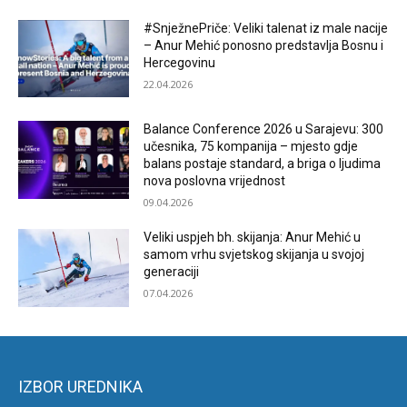
#SnježnePriče: Veliki talenat iz male nacije
– Anur Mehić ponosno predstavlja Bosnu i
Hercegovinu
22.04.2026
Balance Conference 2026 u Sarajevu: 300
učesnika, 75 kompanija – mjesto gdje
balans postaje standard, a briga o ljudima
nova poslovna vrijednost
09.04.2026
Veliki uspjeh bh. skijanja: Anur Mehić u
samom vrhu svjetskog skijanja u svojoj
generaciji
07.04.2026
IZBOR UREDNIKA