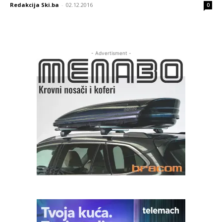
Redakcija Ski.ba
-
02.12.2016
0
- Advertisment -