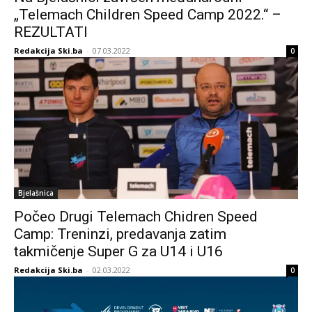
„Telemach Children Speed Camp 2022.“ –
REZULTATI
Redakcija Ski.ba
-
07.03.2022
0
Bjelašnica
Počeo Drugi Telemach Chidren Speed
Camp: Treninzi, predavanja zatim
takmičenje Super G za U14 i U16
Redakcija Ski.ba
-
02.03.2022
0