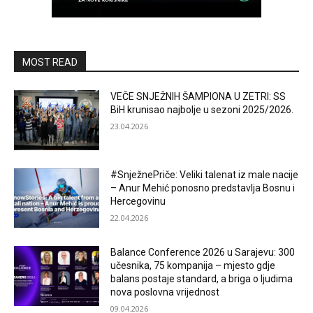
MOST READ
VEČE SNJEŽNIH ŠAMPIONA U ZETRI: SS
BiH krunisao najbolje u sezoni 2025/2026.
23.04.2026
#SnježnePriče: Veliki talenat iz male nacije
– Anur Mehić ponosno predstavlja Bosnu i
Hercegovinu
22.04.2026
Balance Conference 2026 u Sarajevu: 300
učesnika, 75 kompanija – mjesto gdje
balans postaje standard, a briga o ljudima
nova poslovna vrijednost
09.04.2026