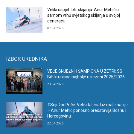
Veliki uspjeh bh. skijanja: Anur Mehić u
samom vrhu svjetskog skijanja u svojoj
generaciji
07.04.2026
IZBOR UREDNIKA
VEČE SNJEŽNIH ŠAMPIONA U ZETRI: SS
BiH krunisao najbolje u sezoni 2025/2026.
23.04.2026
#SnježnePriče: Veliki talenat iz male nacije
– Anur Mehić ponosno predstavlja Bosnu i
Hercegovinu
22.04.2026