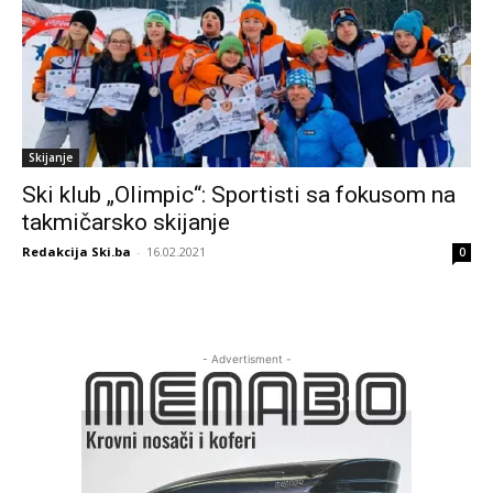
Skijanje
Ski klub „Olimpic“: Sportisti sa fokusom na
takmičarsko skijanje
Redakcija Ski.ba
-
16.02.2021
0
- Advertisment -