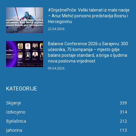
#SnježnePriče: Veliki talenat iz male nacije
– Anur Mehić ponosno predstavlja Bosnu i
Hercegovinu
22.04.2026
Balance Conference 2026 u Sarajevu: 300
učesnika, 75 kompanija – mjesto gdje
balans postaje standard, a briga o ljudima
nova poslovna vrijednost
09.04.2026
KATEGORIJE
Skijanje
339
Izdvojeno
314
Bjelašnica
212
Jahorina
113