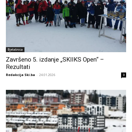
Bjelašnica
Završeno 5. izdanje „SKIIKS Open“ –
Rezultati
Redakcija Ski.ba
-
24.01.2026
0