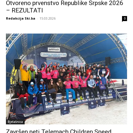
Otvoreno prvenstvo Republike Srpske 2026
– REZULTATI
Redakcija Ski.ba
-
15.03.2026
0
Bjelašnica
Završen peti Telemach Children Speed