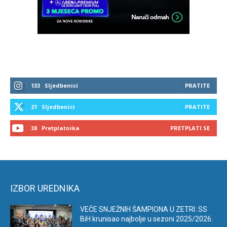
133
Sljedbenici
PRATITE
21
Sljedbenici
PRATITE
38
Pretplatnika
PRETPLATI SE
IZBOR UREDNIKA
VEČE SNJEŽNIH ŠAMPIONA U ZETRI: SS
BiH krunisao najbolje u sezoni 2025/2026.