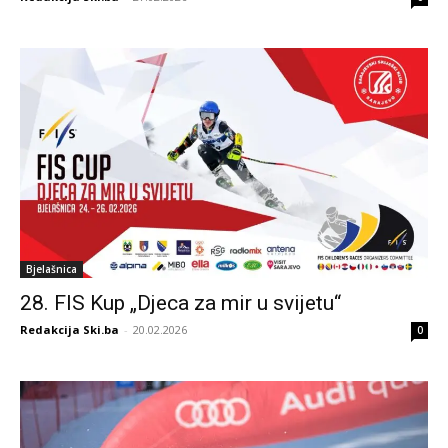
Bjelašnica
28. FIS Kup „Djeca za mir u svijetu“
Redakcija Ski.ba
-
20.02.2026
0