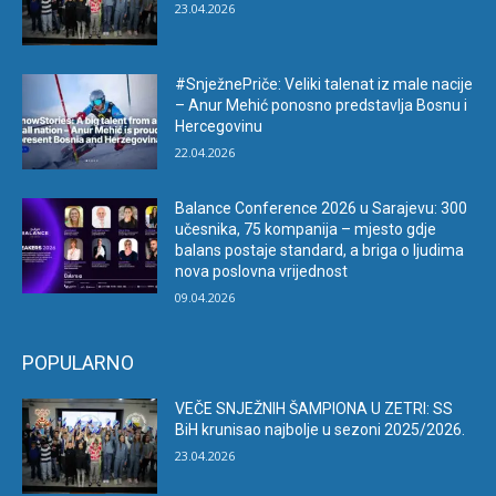
23.04.2026
#SnježnePriče: Veliki talenat iz male nacije
– Anur Mehić ponosno predstavlja Bosnu i
Hercegovinu
22.04.2026
Balance Conference 2026 u Sarajevu: 300
učesnika, 75 kompanija – mjesto gdje
balans postaje standard, a briga o ljudima
nova poslovna vrijednost
09.04.2026
POPULARNO
VEČE SNJEŽNIH ŠAMPIONA U ZETRI: SS
BiH krunisao najbolje u sezoni 2025/2026.
23.04.2026