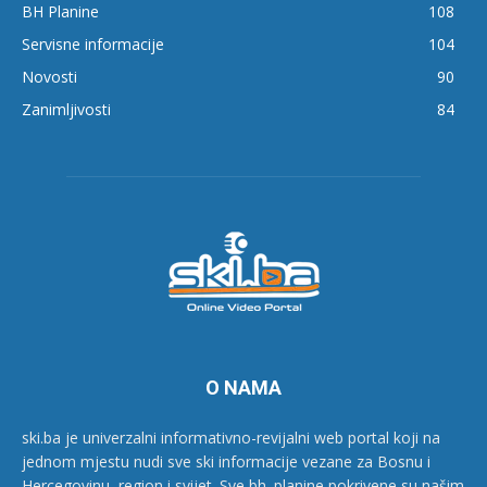
BH Planine
108
Servisne informacije
104
Novosti
90
Zanimljivosti
84
O NAMA
ski.ba je univerzalni informativno-revijalni web portal koji na
jednom mjestu nudi sve ski informacije vezane za Bosnu i
Hercegovinu, region i svijet. Sve bh. planine pokrivene su našim