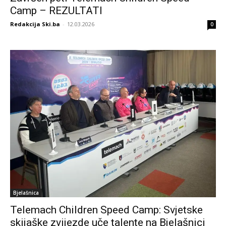
Camp – REZULTATI
Redakcija Ski.ba
-
12.03.2026
0
Bjelašnica
Telemach Children Speed Camp: Svjetske
skijaške zvijezde uče talente na Bjelašnici