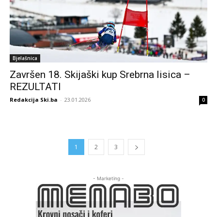
Bjelašnica
Završen 18. Skijaški kup Srebrna lisica –
REZULTATI
Redakcija Ski.ba
-
23.01.2026
0
1
2
3
- Marketing -