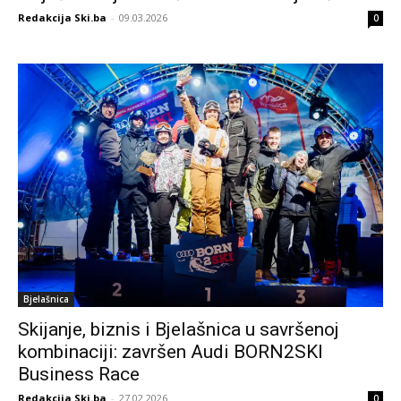
Redakcija Ski.ba
-
09.03.2026
0
Bjelašnica
Skijanje, biznis i Bjelašnica u savršenoj
kombinaciji: završen Audi BORN2SKI
Business Race
Redakcija Ski.ba
-
27.02.2026
0