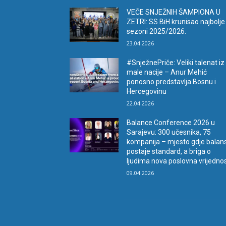
VEČE SNJEŽNIH ŠAMPIONA U
ZETRI: SS BiH krunisao najbolje
sezoni 2025/2026.
23.04.2026
#SnježnePriče: Veliki talenat iz
male nacije – Anur Mehić
ponosno predstavlja Bosnu i
Hercegovinu
22.04.2026
Balance Conference 2026 u
Sarajevu: 300 učesnika, 75
kompanija – mjesto gdje balan
postaje standard, a briga o
ljudima nova poslovna vrijedno
09.04.2026