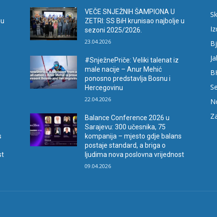
VEČE SNJEŽNIH ŠAMPIONA U
Sk
 u
ZETRI: SS BiH krunisao najbolje u
I
sezoni 2025/2026.
23.04.2026
Bj
Ja
#SnježnePriče: Veliki talenat iz
male nacije – Anur Mehić
B
ponosno predstavlja Bosnu i
Se
Hercegovinu
22.04.2026
N
Za
Balance Conference 2026 u
Sarajevu: 300 učesnika, 75
s
kompanija – mjesto gdje balans
postaje standard, a briga o
st
ljudima nova poslovna vrijednost
09.04.2026