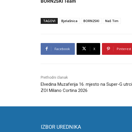
BORN2SKI Team
TAGOVI
Bjelašnica
BORN2SKI
Naš Tim
Facebook
X
Pinterest
Prethodni članak
Elvedina Muzaferija 16. mjesto na Super-G utrci
ZOI Milano Cortina 2026
IZBOR UREDNIKA