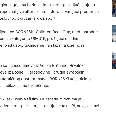
egiona, gdje su brzina i timska energija ključ uspjeha.
repoznatljivu after ski atmosferu, stvarajući prostor za
oslovnog okruženja kroz sport.
 uslijedit će BORN2SKI Children Race Cup, međunarodne
alom za kategorije U8–U16, pružajući mladim
stveno iskustvo takmičenje na stazama koje nose
e učešće timova iz Velike Britanije, Hrvatske,
ubove iz Bosne i Hercegovine i drugih evropskih
i autentičnog gostoprimstva, BORN2SKI učesnicima i
e nadilazi samo takmičenje.
Skijaški klub
Naš tim
. I u narednim danima je
itivne energije — mjesto gdje se takmiči, navija i slavi