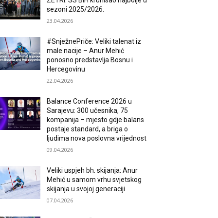
ZETRI: SS BiH krunisao najbolje u
sezoni 2025/2026.
23.04.2026
#SnježnePriče: Veliki talenat iz
male nacije – Anur Mehić
ponosno predstavlja Bosnu i
Hercegovinu
22.04.2026
Balance Conference 2026 u
Sarajevu: 300 učesnika, 75
kompanija – mjesto gdje balans
postaje standard, a briga o
ljudima nova poslovna vrijednost
09.04.2026
Veliki uspjeh bh. skijanja: Anur
Mehić u samom vrhu svjetskog
skijanja u svojoj generaciji
07.04.2026