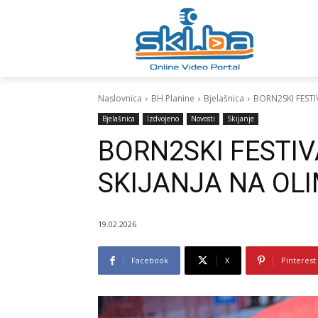
Naslovnica
BH Planine
Bjelašnica
BORN2SKI FESTI
Bjelašnica
Izdvojeno
Novosti
Skijanje
BORN2SKI FESTI
SKIJANJA NA OLI
19.02.2026
Facebook
X
Pinterest