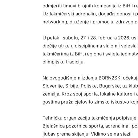
odmjeriti timovi brojnih kompanija iz BiH I r
Uz takmičarski adrenalin, događaj donosi i p
networking, druženje i promociju zdravog p
U petak i subotu, 27. i 28. februara 2026.
dječije utrke u disciplinama slalom i velesl
takmičarima iz BiH, regiona i svijeta jedin
olimpijsku tradiciju.
Na ovogodišnjem izdanju BORN2SKI očekuje s
Slovenije, Srbije, Poljske, Bugarske, uz kl
zemalja. Kroz spoj sporta, lokalne kulture 
gostima pruža cjelovito zimsko iskustvo koj
Tehničku organizaciju takmičenja potpisuje 
Bjelašnica pozornica sporta, adrenalina i poz
ljubav prema skijanju. Vidimo se na stazi!