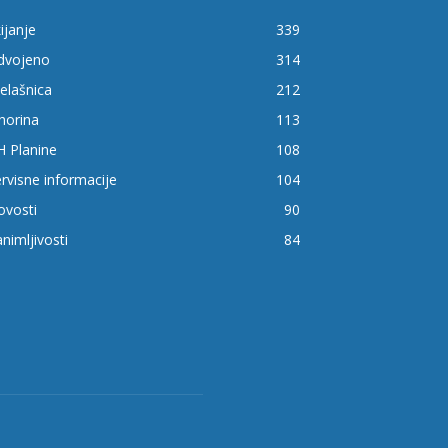
ijanje
339
zdvojeno
314
elašnica
212
horina
113
H Planine
108
rvisne informacije
104
ovosti
90
nimljivosti
84