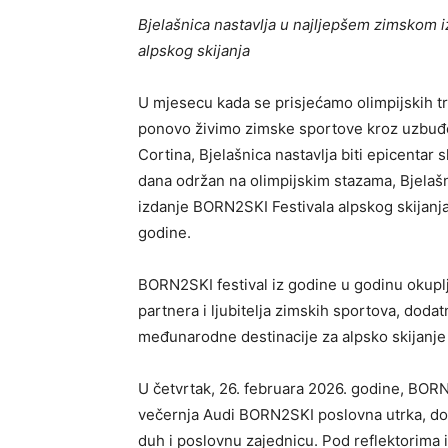
Bjelašnica nastavlja u najljepšem zimskom i
alpskog skijanja
U mjesecu kada se prisjećamo olimpijskih tre
ponovo živimo zimske sportove kroz uzbuđe
Cortina, Bjelašnica nastavlja biti epicentar 
dana održan na olimpijskim stazama, Bjelašni
izdanje BORN2SKI Festivala alpskog skijanja,
godine.
BORN2SKI festival iz godine u godinu okuplja
partnera i ljubitelja zimskih sportova, dodat
međunarodne destinacije za alpsko skijanje 
U četvrtak, 26. februara 2026. godine, BORN2
večernja Audi BORN2SKI poslovna utrka, dog
duh i poslovnu zajednicu. Pod reflektorima i 