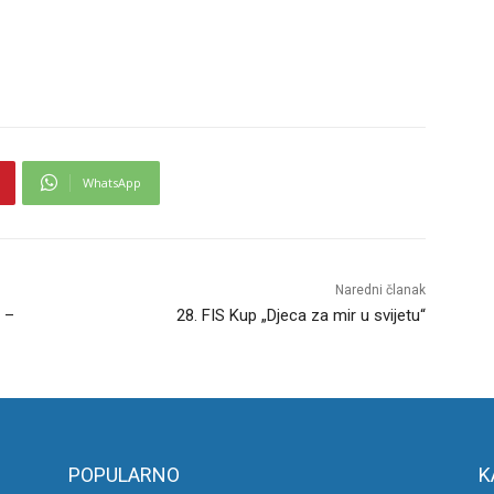
WhatsApp
Naredni članak
 –
28. FIS Kup „Djeca za mir u svijetu“
POPULARNO
K