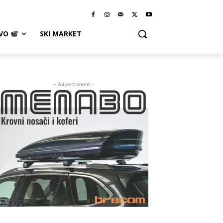
IVO
SKI MARKET
- Advertisment -