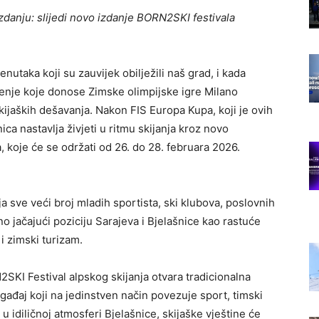
zdanju: slijedi novo izdanje BORN2SKI festivala
nutaka koji su zauvijek obilježili naš grad, i kada
nje koje donose Zimske olimpijske igre Milano
skijaških dešavanja. Nakon FIS Europa Kupa, koji je ovih
ca nastavlja živjeti u ritmu skijanja kroz novo
 koje će se održati od 26. do 28. februara 2026.
 sve veći broj mladih sportista, ski klubova, poslovnih
no jačajući poziciju Sarajeva i Bjelašnice kao rastuće
i zimski turizam.
SKI Festival alpskog skijanja otvara tradicionalna
ađaj koji na jedinstven način povezuje sport, timski
u idiličnoj atmosferi Bjelašnice, skijaške vještine će