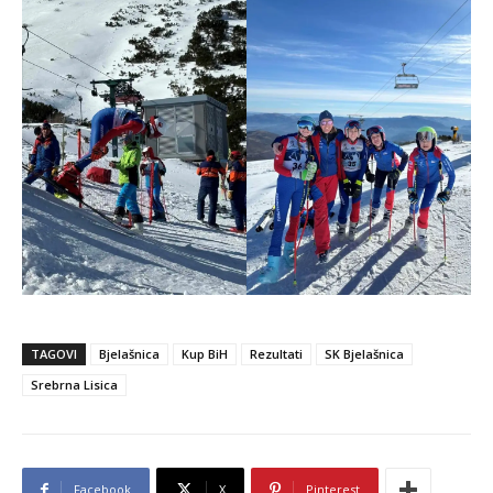
TAGOVI
Bjelašnica
Kup BiH
Rezultati
SK Bjelašnica
Srebrna Lisica
Facebook
X
Pinterest