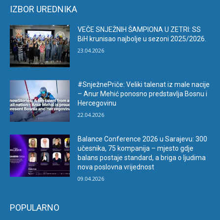
IZBOR UREDNIKA
VEČE SNJEŽNIH ŠAMPIONA U ZETRI: SS
BiH krunisao najbolje u sezoni 2025/2026.
23.04.2026
#SnježnePriče: Veliki talenat iz male nacije
– Anur Mehić ponosno predstavlja Bosnu i
Hercegovinu
22.04.2026
Balance Conference 2026 u Sarajevu: 300
učesnika, 75 kompanija – mjesto gdje
balans postaje standard, a briga o ljudima
nova poslovna vrijednost
09.04.2026
POPULARNO