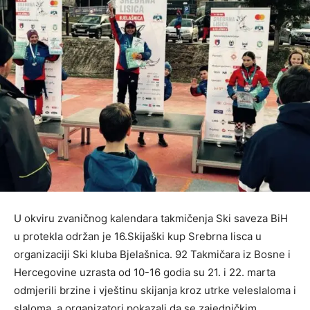
U okviru zvaničnog kalendara takmičenja Ski saveza BiH
u protekla održan je 16.Skijaški kup Srebrna lisca u
organizaciji Ski kluba Bjelašnica. 92 Takmičara iz Bosne i
Hercegovine uzrasta od 10-16 godia su 21. i 22. marta
odmjerili brzine i vještinu skijanja kroz utrke veleslaloma i
slaloma, a organizatori pokazali da se zajedničkim