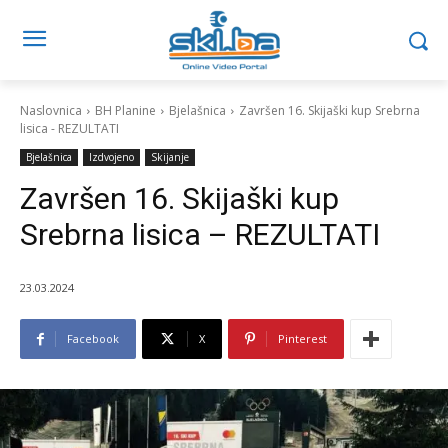
Naslovnica
BH Planine
Bjelašnica
Završen 16. Skijaški kup Srebrna
lisica - REZULTATI
Bjelašnica
Izdvojeno
Skijanje
Završen 16. Skijaški kup
Srebrna lisica – REZULTATI
23.03.2024
Facebook
X
Pinterest