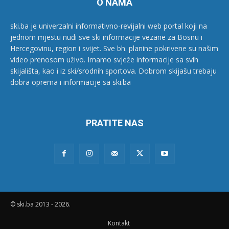
O NAMA
ski.ba je univerzalni informativno-revijalni web portal koji na
jednom mjestu nudi sve ski informacije vezane za Bosnu i
Hercegovinu, region i svijet. Sve bh. planine pokrivene su našim
video prenosom uživo. Imamo svježe informacije sa svih
skijališta, kao i iz ski/srodnih sportova. Dobrom skijašu trebaju
dobra oprema i informacije sa ski.ba
PRATITE NAS
© ski.ba 2013 - 2026.
Kontakt