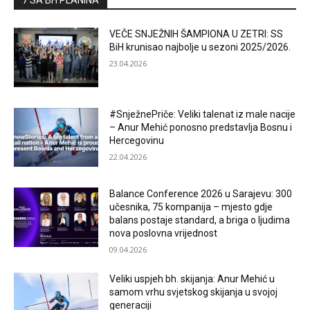
7 SA BH PLANINA
VEČE SNJEŽNIH ŠAMPIONA U ZETRI: SS
BiH krunisao najbolje u sezoni 2025/2026.
23.04.2026
#SnježnePriče: Veliki talenat iz male nacije
– Anur Mehić ponosno predstavlja Bosnu i
Hercegovinu
22.04.2026
Balance Conference 2026 u Sarajevu: 300
učesnika, 75 kompanija – mjesto gdje
balans postaje standard, a briga o ljudima
nova poslovna vrijednost
09.04.2026
Veliki uspjeh bh. skijanja: Anur Mehić u
samom vrhu svjetskog skijanja u svojoj
generaciji