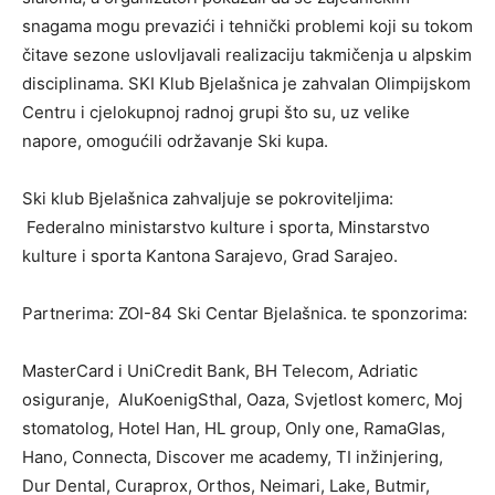
snagama mogu prevazići i tehnički problemi koji su tokom
čitave sezone uslovljavali realizaciju takmičenja u alpskim
disciplinama. SKI Klub Bjelašnica je zahvalan Olimpijskom
Centru i cjelokupnoj radnoj grupi što su, uz velike
napore, omogućili održavanje Ski kupa.
Ski klub Bjelašnica zahvaljuje se pokroviteljima:
Federalno ministarstvo kulture i sporta, Minstarstvo
kulture i sporta Kantona Sarajevo, Grad Sarajeo.
Partnerima: ZOI-84 Ski Centar Bjelašnica. te sponzorima:
MasterCard i UniCredit Bank, BH Telecom, Adriatic
osiguranje, AluKoenigSthal, Oaza, Svjetlost komerc, Moj
stomatolog, Hotel Han, HL group, Only one, RamaGlas,
Hano, Connecta, Discover me academy, TI inžinjering,
Dur Dental, Curaprox, Orthos, Neimari, Lake, Butmir,