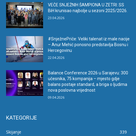
VEČE SNJEŽNIH ŠAMPIONA U ZETRI: SS
BiH krunisao najbolje u sezoni 2025/2026.
23.04.2026
#SnježnePriče: Veliki talenat iz male nacije
– Anur Mehić ponosno predstavlja Bosnu i
Hercegovinu
22.04.2026
Balance Conference 2026 u Sarajevu: 300
učesnika, 75 kompanija – mjesto gdje
balans postaje standard, a briga o ljudima
nova poslovna vrijednost
09.04.2026
KATEGORIJE
Skijanje
339