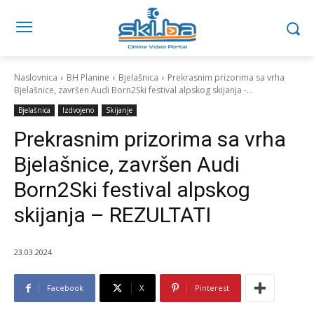
Naslovnica
BH Planine
Bjelašnica
Prekrasnim prizorima sa vrha
Bjelašnice, završen Audi Born2Ski festival alpskog skijanja -...
Bjelašnica
Izdvojeno
Skijanje
Prekrasnim prizorima sa vrha
Bjelašnice, završen Audi
Born2Ski festival alpskog
skijanja – REZULTATI
23.03.2024
Facebook
X
Pinterest