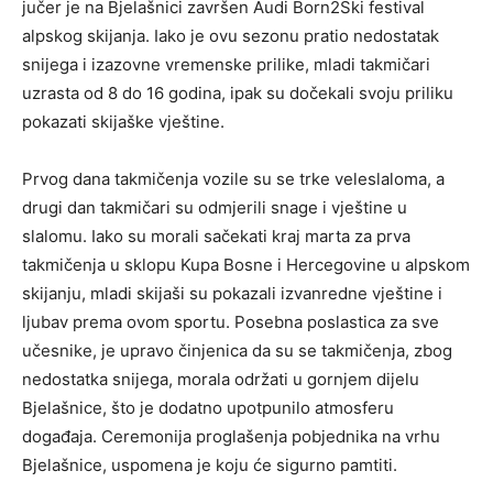
jučer je na Bjelašnici završen Audi Born2Ski festival
alpskog skijanja. Iako je ovu sezonu pratio nedostatak
snijega i izazovne vremenske prilike, mladi takmičari
uzrasta od 8 do 16 godina, ipak su dočekali svoju priliku
pokazati skijaške vještine.
Prvog dana takmičenja vozile su se trke veleslaloma, a
drugi dan takmičari su odmjerili snage i vještine u
slalomu. Iako su morali sačekati kraj marta za prva
takmičenja u sklopu Kupa Bosne i Hercegovine u alpskom
skijanju, mladi skijaši su pokazali izvanredne vještine i
ljubav prema ovom sportu. Posebna poslastica za sve
učesnike, je upravo činjenica da su se takmičenja, zbog
nedostatka snijega, morala održati u gornjem dijelu
Bjelašnice, što je dodatno upotpunilo atmosferu
događaja. Ceremonija proglašenja pobjednika na vrhu
Bjelašnice, uspomena je koju će sigurno pamtiti.