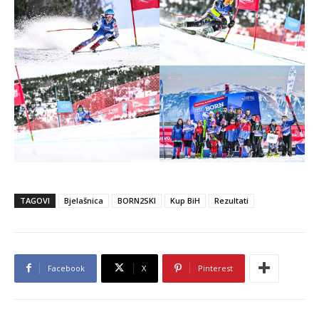
TAGOVI
Bjelašnica
BORN2SKI
Kup BiH
Rezultati
Facebook
X
Pinterest