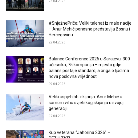
23.04.2026
#SnježnePriče: Veliki talenat iz male nacije
– Anur Mehić ponosno predstavlja Bosnu i
Hercegovinu
22.04.2026
Balance Conference 2026 u Sarajevu: 300
učesnika, 75 kompanija – mjesto gdje
balans postaje standard, a briga o ljudima
nova poslovna vrijednost
09.04.2026
Veliki uspjeh bh. skijanja: Anur Mehić u
samom vrhu svjetskog skijanja u svojoj
generaciji
07.04.2026
Kup veterana “Jahorina 2026” –