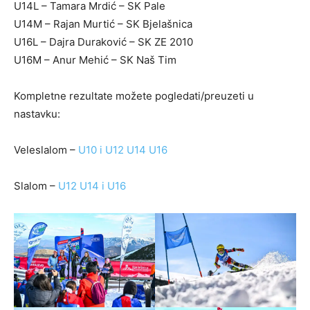
U14L – Tamara Mrdić – SK Pale
U14M – Rajan Murtić – SK Bjelašnica
U16L – Dajra Duraković – SK ZE 2010
U16M – Anur Mehić – SK Naš Tim
Kompletne rezultate možete pogledati/preuzeti u
nastavku:
Veleslalom –
U10 i U12
U14
U16
Slalom –
U12
U14 i U16