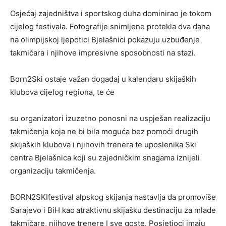
Osjećaj zajedništva i sportskog duha dominirao je tokom
cijelog festivala. Fotografije snimljene protekla dva dana
na olimpijskoj ljepotici Bjelašnici pokazuju uzbuđenje
takmičara i njihove impresivne sposobnosti na stazi.
Born2Ski ostaje važan događaj u kalendaru skijaških
klubova cijelog regiona, te će
su organizatori izuzetno ponosni na uspješan realizaciju
takmičenja koja ne bi bila moguća bez pomoći drugih
skijaških klubova i njihovih trenera te uposlenika Ski
centra Bjelašnica koji su zajedničkim snagama iznijeli
organizaciju takmičenja.
BORN2SKIfestival alpskog skijanja nastavlja da promoviše
Sarajevo i BiH kao
atraktivnu
skijašku
destinaciju za mlade
takmičare, njihove trenere I sve goste. Posjetioci imaju