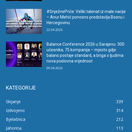
#SnježnePriče: Veliki talenat iz male nacije
– Anur Mehić ponosno predstavlja Bosnu i
Hercegovinu
22.04.2026
Balance Conference 2026 u Sarajevu: 300
učesnika, 75 kompanija – mjesto gdje
balans postaje standard, a briga o ljudima
nova poslovna vrijednost
09.04.2026
KATEGORIJE
Skijanje
339
Izdvojeno
314
Bjelašnica
212
Jahorina
113