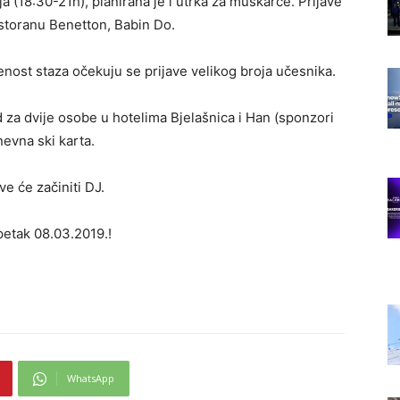
 (18:30-21h), planirana je i utrka za muškarce. Prijave
estoranu Benetton, Babin Do.
ost staza očekuju se prijave velikog broja učesnika.
nd za dvije osobe u hotelima Bjelašnica i Han (sponzori
evna ski karta.
e će začiniti DJ.
petak 08.03.2019.!
WhatsApp