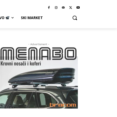
IVO
SKI MARKET
- Advertisment -