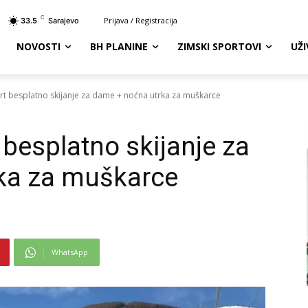
C
Prijava / Registracija
33.5
Sarajevo
NOVOSTI
BH PLANINE
ZIMSKI SPORTOVI
UŽ
art besplatno skijanje za dame + noćna utrka za muškarce
 besplatno skijanje za
ka za muškarce
WhatsApp