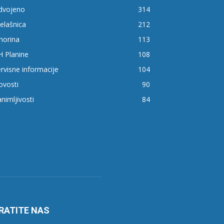
zdvojeno
314
elašnica
212
horina
113
H Planine
108
rvisne informacije
104
ovosti
90
nimljivosti
84
RATITE NAS