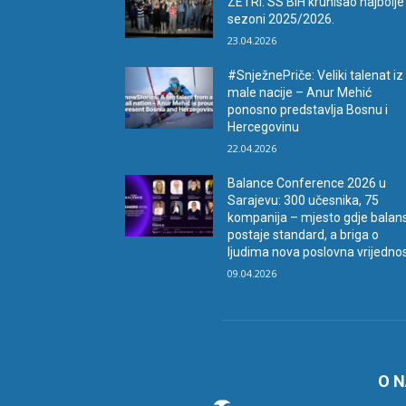
ZETRI: SS BiH krunisao najbolje
sezoni 2025/2026.
23.04.2026
#SnježnePriče: Veliki talenat iz
male nacije – Anur Mehić
ponosno predstavlja Bosnu i
Hercegovinu
22.04.2026
Balance Conference 2026 u
Sarajevu: 300 učesnika, 75
kompanija – mjesto gdje balan
postaje standard, a briga o
ljudima nova poslovna vrijedno
09.04.2026
O 