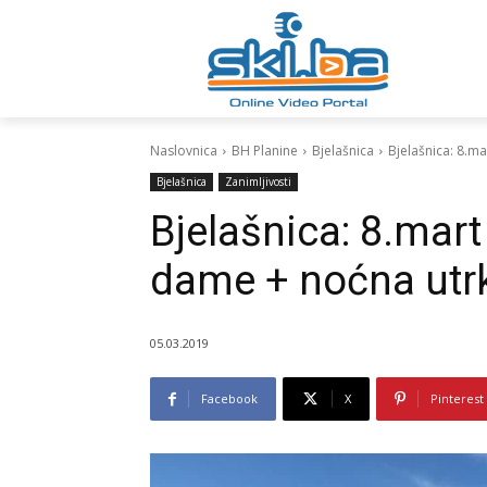
Naslovnica
BH Planine
Bjelašnica
Bjelašnica: 8.m
Bjelašnica
Zanimljivosti
Bjelašnica: 8.mart
dame + noćna utr
05.03.2019
Facebook
X
Pinterest