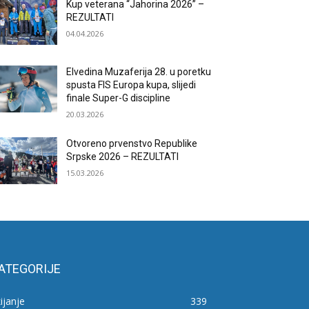
Kup veterana “Jahorina 2026” –
REZULTATI
04.04.2026
Elvedina Muzaferija 28. u poretku
spusta FIS Europa kupa, slijedi
finale Super-G discipline
20.03.2026
Otvoreno prvenstvo Republike
Srpske 2026 – REZULTATI
15.03.2026
ATEGORIJE
ijanje
339