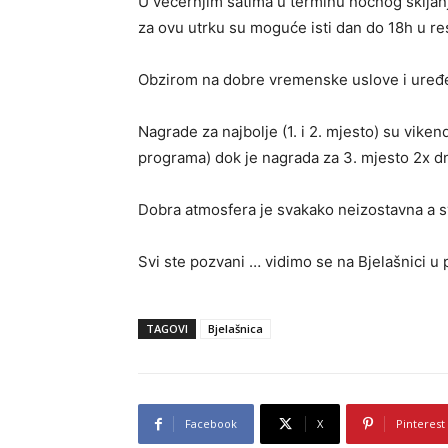
U većernjim satima u terminu noćnog skijanja
za ovu utrku su moguće isti dan do 18h u r
Obzirom na dobre vremenske uslove i uređen
Nagrade za najbolje (1. i 2. mjesto) su vike
programa) dok je nagrada za 3. mjesto 2x dn
Dobra atmosfera je svakako neizostavna a sv
Svi ste pozvani … vidimo se na Bjelašnici u 
TAGOVI
Bjelašnica
Facebook
X
Pinterest