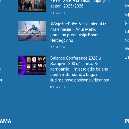
 u
ZETRI: SS BiH krunisao najbolje u
I
sezoni 2025/2026.
23.04.2026
Bj
Ja
#SnježnePriče: Veliki talenat iz
male nacije – Anur Mehić
B
ponosno predstavlja Bosnu i
Se
Hercegovinu
22.04.2026
N
Za
Balance Conference 2026 u
Sarajevu: 300 učesnika, 75
s
kompanija – mjesto gdje balans
postaje standard, a briga o
st
ljudima nova poslovna vrijednost
09.04.2026
NAMA
P