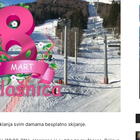
oklanja svim damama besplatno skijanje.