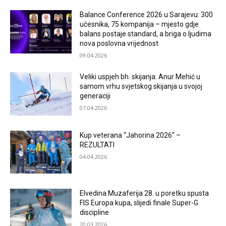
Balance Conference 2026 u Sarajevu: 300
učesnika, 75 kompanija – mjesto gdje
balans postaje standard, a briga o ljudima
nova poslovna vrijednost
09.04.2026
Veliki uspjeh bh. skijanja: Anur Mehić u
samom vrhu svjetskog skijanja u svojoj
generaciji
07.04.2026
Kup veterana “Jahorina 2026” –
REZULTATI
04.04.2026
Elvedina Muzaferija 28. u poretku spusta
FIS Europa kupa, slijedi finale Super-G
discipline
20.03.2026