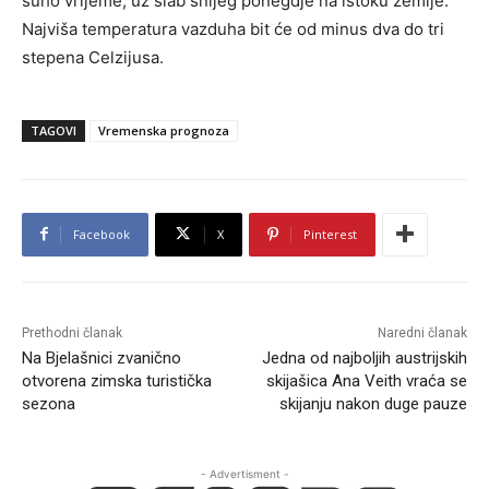
suho vrijeme, uz slab snijeg ponegdje na istoku zemlje.
Najviša temperatura vazduha bit će od minus dva do tri
stepena Celzijusa.
TAGOVI
Vremenska prognoza
Facebook
X
Pinterest
Prethodni članak
Naredni članak
Na Bjelašnici zvanično
Jedna od najboljih austrijskih
otvorena zimska turistička
skijašica Ana Veith vraća se
sezona
skijanju nakon duge pauze
- Advertisment -