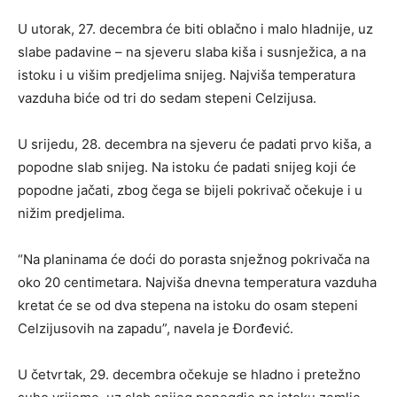
U utorak, 27. decembra će biti oblačno i malo hladnije, uz
slabe padavine – na sjeveru slaba kiša i susnježica, a na
istoku i u višim predjelima snijeg. Najviša temperatura
vazduha biće od tri do sedam stepeni Celzijusa.
U srijedu, 28. decembra na sjeveru će padati prvo kiša, a
popodne slab snijeg. Na istoku će padati snijeg koji će
popodne jačati, zbog čega se bijeli pokrivač očekuje i u
nižim predjelima.
“Na planinama će doći do porasta snježnog pokrivača na
oko 20 centimetara. Najviša dnevna temperatura vazduha
kretat će se od dva stepena na istoku do osam stepeni
Celzijusovih na zapadu”, navela je Đorđević.
U četvrtak, 29. decembra očekuje se hladno i pretežno