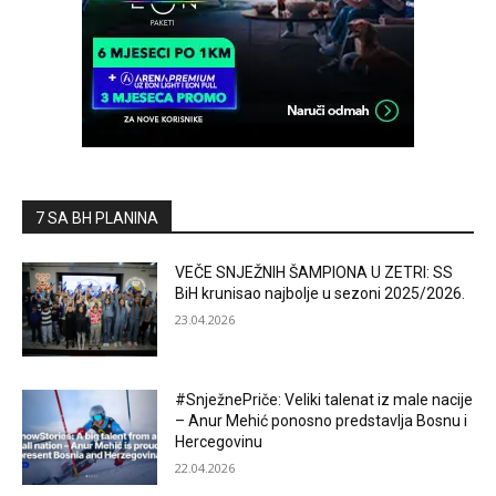
7 SA BH PLANINA
VEČE SNJEŽNIH ŠAMPIONA U ZETRI: SS
BiH krunisao najbolje u sezoni 2025/2026.
23.04.2026
#SnježnePriče: Veliki talenat iz male nacije
– Anur Mehić ponosno predstavlja Bosnu i
Hercegovinu
22.04.2026