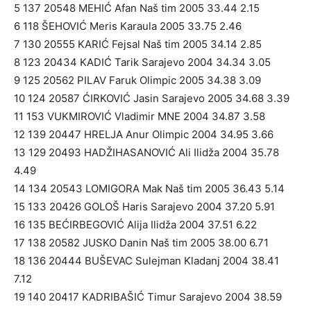
5 137 20548 MEHIĆ Afan Naš tim 2005 33.44 2.15
6 118 ŠEHOVIĆ Meris Karaula 2005 33.75 2.46
7 130 20555 KARIĆ Fejsal Naš tim 2005 34.14 2.85
8 123 20434 KADIĆ Tarik Sarajevo 2004 34.34 3.05
9 125 20562 PILAV Faruk Olimpic 2005 34.38 3.09
10 124 20587 ĆIRKOVIĆ Jasin Sarajevo 2005 34.68 3.39
11 153 VUKMIROVIĆ Vladimir MNE 2004 34.87 3.58
12 139 20447 HRELJA Anur Olimpic 2004 34.95 3.66
13 129 20493 HADŽIHASANOVIĆ Ali Ilidža 2004 35.78
4.49
14 134 20543 LOMIGORA Mak Naš tim 2005 36.43 5.14
15 133 20426 GOLOŠ Haris Sarajevo 2004 37.20 5.91
16 135 BEĆIRBEGOVIĆ Alija Ilidža 2004 37.51 6.22
17 138 20582 JUSKO Danin Naš tim 2005 38.00 6.71
18 136 20444 BUŠEVAC Sulejman Kladanj 2004 38.41
7.12
19 140 20417 KADRIBAŠIĆ Timur Sarajevo 2004 38.59