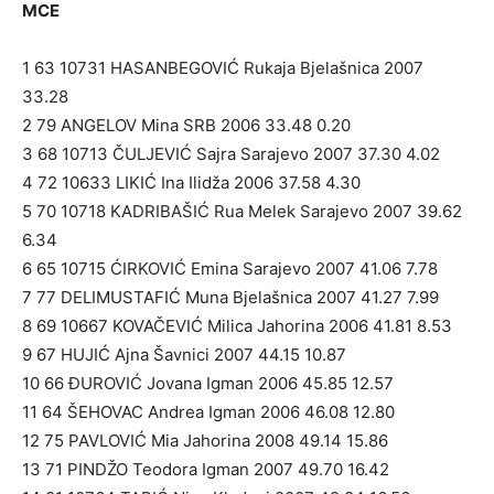
MCE
1 63 10731 HASANBEGOVIĆ Rukaja Bjelašnica 2007
33.28
2 79 ANGELOV Mina SRB 2006 33.48 0.20
3 68 10713 ČULJEVIĆ Sajra Sarajevo 2007 37.30 4.02
4 72 10633 LIKIĆ Ina Ilidža 2006 37.58 4.30
5 70 10718 KADRIBAŠIĆ Rua Melek Sarajevo 2007 39.62
6.34
6 65 10715 ĆIRKOVIĆ Emina Sarajevo 2007 41.06 7.78
7 77 DELIMUSTAFIĆ Muna Bjelašnica 2007 41.27 7.99
8 69 10667 KOVAČEVIĆ Milica Jahorina 2006 41.81 8.53
9 67 HUJIĆ Ajna Šavnici 2007 44.15 10.87
10 66 ĐUROVIĆ Jovana Igman 2006 45.85 12.57
11 64 ŠEHOVAC Andrea Igman 2006 46.08 12.80
12 75 PAVLOVIĆ Mia Jahorina 2008 49.14 15.86
13 71 PINDŽO Teodora Igman 2007 49.70 16.42