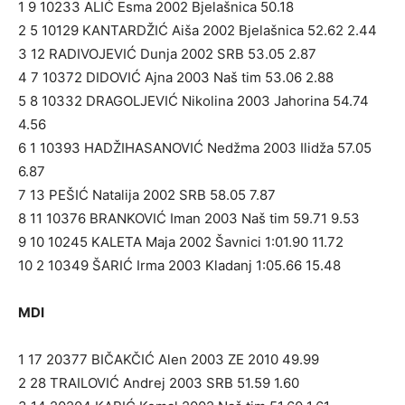
1 9 10233 ALIĆ Esma 2002 Bjelašnica 50.18
2 5 10129 KANTARDŽIĆ Aiša 2002 Bjelašnica 52.62 2.44
3 12 RADIVOJEVIĆ Dunja 2002 SRB 53.05 2.87
4 7 10372 DIDOVIĆ Ajna 2003 Naš tim 53.06 2.88
5 8 10332 DRAGOLJEVIĆ Nikolina 2003 Jahorina 54.74
4.56
6 1 10393 HADŽIHASANOVIĆ Nedžma 2003 Ilidža 57.05
6.87
7 13 PEŠIĆ Natalija 2002 SRB 58.05 7.87
8 11 10376 BRANKOVIĆ Iman 2003 Naš tim 59.71 9.53
9 10 10245 KALETA Maja 2002 Šavnici 1:01.90 11.72
10 2 10349 ŠARIĆ Irma 2003 Kladanj 1:05.66 15.48
MDI
1 17 20377 BIČAKČIĆ Alen 2003 ZE 2010 49.99
2 28 TRAILOVIĆ Andrej 2003 SRB 51.59 1.60