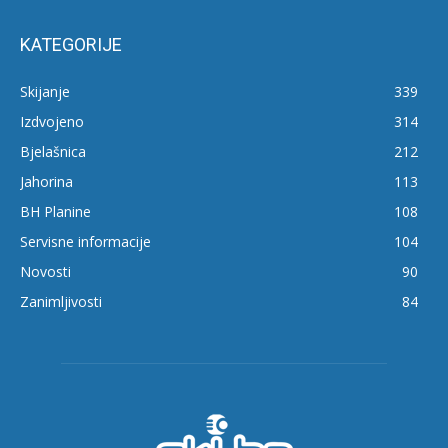
KATEGORIJE
Skijanje
339
Izdvojeno
314
Bjelašnica
212
Jahorina
113
BH Planine
108
Servisne informacije
104
Novosti
90
Zanimljivosti
84