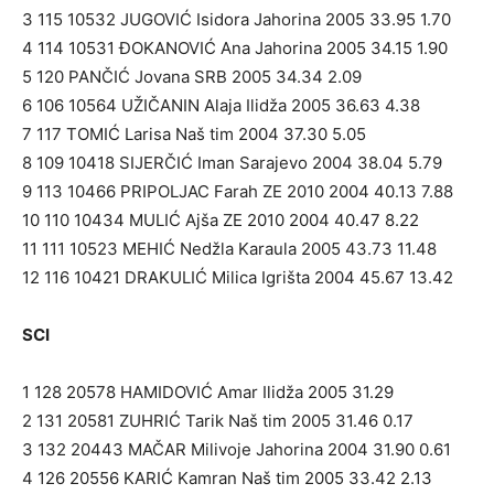
3 115 10532 JUGOVIĆ Isidora Jahorina 2005 33.95 1.70
4 114 10531 ĐOKANOVIĆ Ana Jahorina 2005 34.15 1.90
5 120 PANČIĆ Jovana SRB 2005 34.34 2.09
6 106 10564 UŽIČANIN Alaja Ilidža 2005 36.63 4.38
7 117 TOMIĆ Larisa Naš tim 2004 37.30 5.05
8 109 10418 SIJERČIĆ Iman Sarajevo 2004 38.04 5.79
9 113 10466 PRIPOLJAC Farah ZE 2010 2004 40.13 7.88
10 110 10434 MULIĆ Ajša ZE 2010 2004 40.47 8.22
11 111 10523 MEHIĆ Nedžla Karaula 2005 43.73 11.48
12 116 10421 DRAKULIĆ Milica Igrišta 2004 45.67 13.42
SCI
1 128 20578 HAMIDOVIĆ Amar Ilidža 2005 31.29
2 131 20581 ZUHRIĆ Tarik Naš tim 2005 31.46 0.17
3 132 20443 MAČAR Milivoje Jahorina 2004 31.90 0.61
4 126 20556 KARIĆ Kamran Naš tim 2005 33.42 2.13