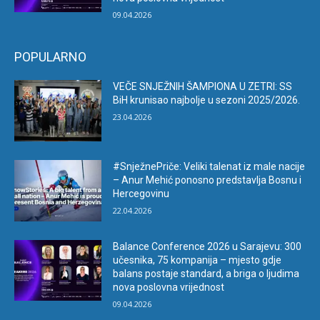
09.04.2026
POPULARNO
VEČE SNJEŽNIH ŠAMPIONA U ZETRI: SS
BiH krunisao najbolje u sezoni 2025/2026.
23.04.2026
#SnježnePriče: Veliki talenat iz male nacije
– Anur Mehić ponosno predstavlja Bosnu i
Hercegovinu
22.04.2026
Balance Conference 2026 u Sarajevu: 300
učesnika, 75 kompanija – mjesto gdje
balans postaje standard, a briga o ljudima
nova poslovna vrijednost
09.04.2026