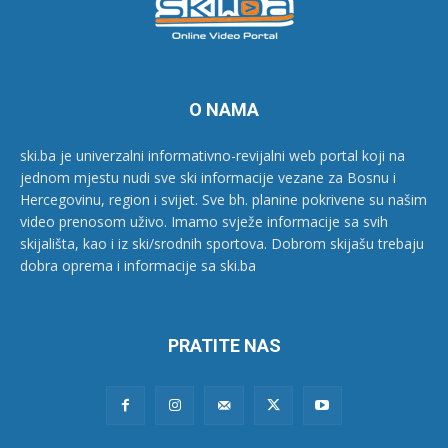
O NAMA
ski.ba je univerzalni informativno-revijalni web portal koji na
jednom mjestu nudi sve ski informacije vezane za Bosnu i
Hercegovinu, region i svijet. Sve bh. planine pokrivene su našim
video prenosom uživo. Imamo svježe informacije sa svih
skijališta, kao i iz ski/srodnih sportova. Dobrom skijašu trebaju
dobra oprema i informacije sa ski.ba
PRATITE NAS