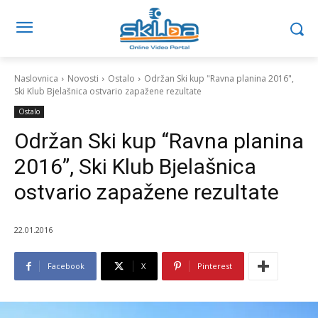
Naslovnica
Novosti
Ostalo
Održan Ski kup "Ravna planina 2016",
Ski Klub Bjelašnica ostvario zapažene rezultate
Ostalo
Održan Ski kup “Ravna planina
2016”, Ski Klub Bjelašnica
ostvario zapažene rezultate
22.01.2016
Facebook
X
Pinterest