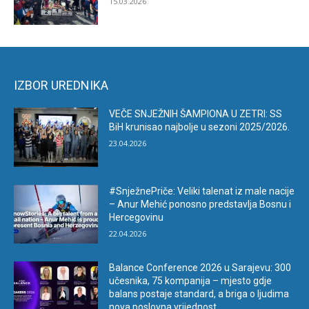
15.03.2026
IZBOR UREDNIKA
VEČE SNJEŽNIH ŠAMPIONA U ZETRI: SS
BiH krunisao najbolje u sezoni 2025/2026.
23.04.2026
#SnježnePriče: Veliki talenat iz male nacije
– Anur Mehić ponosno predstavlja Bosnu i
Hercegovinu
22.04.2026
Balance Conference 2026 u Sarajevu: 300
učesnika, 75 kompanija – mjesto gdje
balans postaje standard, a briga o ljudima
nova poslovna vrijednost