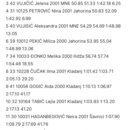
3 42 VUJIČIĆ Jelena 2001 MNE 50.85 51.33 1:42.18 6.25
4 31 10125 PETROVIĆ Nina 2001 Jahorina 50.83 52.09
1:42.92 6.99
5 40 VUJISIĆ Aleksandra 2001 MNE 54.29 54.69 1:48.98
13.05
6 39 10012 PEKIĆ Milica 2000 Jahorina 53.95 55.04
1:48.99 13.06
7 34 10033 ĐONKO Melika 2000 Ilidža 56.74 57.74
1:54.48 18.55
8 33 10228 ČUČAK Ilma 2001 Kladanj 1:01.42 1:03.71
2:05.13 29.20
9 41 10056 GOGIĆ Aida 2000 Kladanj 1:10.13 1:06.97
2:17.10 41.17
10 32 10164 TABIĆ Lejla 2001 Kladanj 1:03.93 1:13.20
2:17.13 41.20
11 30 10031 HASANBEGOVIĆ Neira 2001 Šavnici 1:07.90
1:09.79 2:17.69 41.76