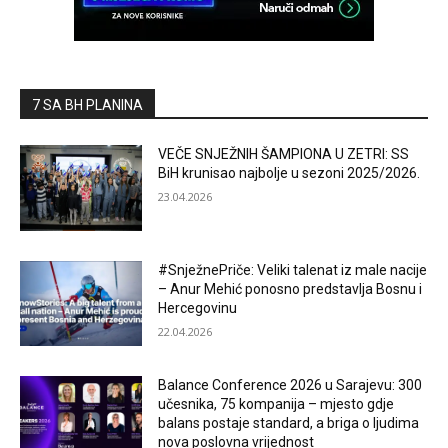
7 SA BH PLANINA
VEČE SNJEŽNIH ŠAMPIONA U ZETRI: SS
BiH krunisao najbolje u sezoni 2025/2026.
23.04.2026
#SnježnePriče: Veliki talenat iz male nacije
– Anur Mehić ponosno predstavlja Bosnu i
Hercegovinu
22.04.2026
Balance Conference 2026 u Sarajevu: 300
učesnika, 75 kompanija – mjesto gdje
balans postaje standard, a briga o ljudima
nova poslovna vrijednost