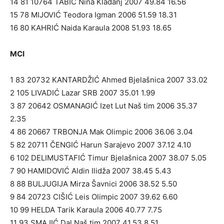
14 81 10764 TABIĆ Nina Kladanj 2007 49.84 16.56
15 78 MIJOVIĆ Teodora Igman 2006 51.59 18.31
16 80 KAHRIĆ Naida Karaula 2008 51.93 18.65
MCI
1 83 20732 KANTARDŽIĆ Ahmed Bjelašnica 2007 33.02
2 105 LIVADIĆ Lazar SRB 2007 35.01 1.99
3 87 20642 OSMANAGIĆ Izet Lut Naš tim 2006 35.37
2.35
4 86 20667 TRBONJA Mak Olimpic 2006 36.06 3.04
5 82 20711 ČENGIĆ Harun Sarajevo 2007 37.12 4.10
6 102 DELIMUSTAFIĆ Timur Bjelašnica 2007 38.07 5.05
7 90 HAMIDOVIĆ Aldin Ilidža 2007 38.45 5.43
8 88 BULJUGIJA Mirza Šavnici 2006 38.52 5.50
9 84 20723 CIŠIĆ Leis Olimpic 2007 39.62 6.60
10 99 HELDA Tarik Karaula 2006 40.77 7.75
11 93 SMAJIĆ Dal Naš tim 2007 41.53 8.51