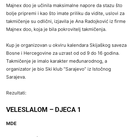
Majnex doo je učinila maksimalne napore da stazu što
bolje pripremi i kao što imate priliku da vidite, uslovi za
takmičenje su odlični, izjavila je Ana Radojković iz firme
Majnex doo, koja je bila pokrovitelj takmičenja.
Kup je organizovan u okviru kalendara Skijaškog saveza
Bosne i Hercegovine za uzrast od od 9 do 16 godina.
Takmičenje je imalo karakter međunarodnog, a
organizator je bio Ski klub “Sarajevo” iz Istočnog
Sarajeva.
Rezultati:
VELESLALOM – DJECA 1
MDE