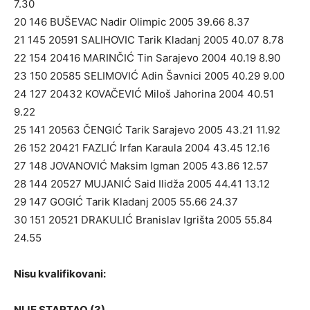
7.30
20 146 BUŠEVAC Nadir Olimpic 2005 39.66 8.37
21 145 20591 SALIHOVIC Tarik Kladanj 2005 40.07 8.78
22 154 20416 MARINČIĆ Tin Sarajevo 2004 40.19 8.90
23 150 20585 SELIMOVIĆ Adin Šavnici 2005 40.29 9.00
24 127 20432 KOVAČEVIĆ Miloš Jahorina 2004 40.51
9.22
25 141 20563 ČENGIĆ Tarik Sarajevo 2005 43.21 11.92
26 152 20421 FAZLIĆ Irfan Karaula 2004 43.45 12.16
27 148 JOVANOVIĆ Maksim Igman 2005 43.86 12.57
28 144 20527 MUJANIĆ Said Ilidža 2005 44.41 13.12
29 147 GOGIĆ Tarik Kladanj 2005 55.66 24.37
30 151 20521 DRAKULIĆ Branislav Igrišta 2005 55.84
24.55
Nisu kvalifikovani:
NIJE STARTAO (3)