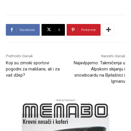
Facebook
X
Pinterest
Prethodni članak
Naredni članak
Koji su zimski sportovi
Najavljujemo: Takmičenja u
pogodni za mališane, ali i za
Alpskom skijanju i
vaš džep?
snowboardu na Bjelašnici i
Igmanu
- Advertisment -