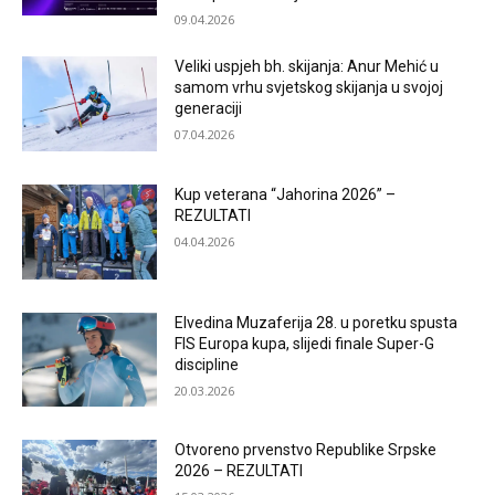
09.04.2026
Veliki uspjeh bh. skijanja: Anur Mehić u
samom vrhu svjetskog skijanja u svojoj
generaciji
07.04.2026
Kup veterana “Jahorina 2026” –
REZULTATI
04.04.2026
Elvedina Muzaferija 28. u poretku spusta
FIS Europa kupa, slijedi finale Super-G
discipline
20.03.2026
Otvoreno prvenstvo Republike Srpske
2026 – REZULTATI