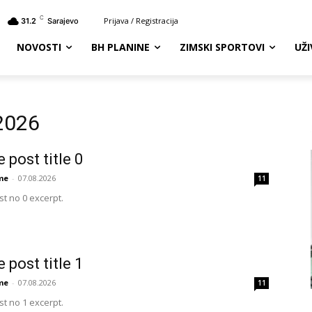
C
Prijava / Registracija
31.2
Sarajevo
NOVOSTI
BH PLANINE
ZIMSKI SPORTOVI
UŽ
 2026
 post title 0
me
-
07.08.2026
11
t no 0 excerpt.
 post title 1
me
-
07.08.2026
11
t no 1 excerpt.