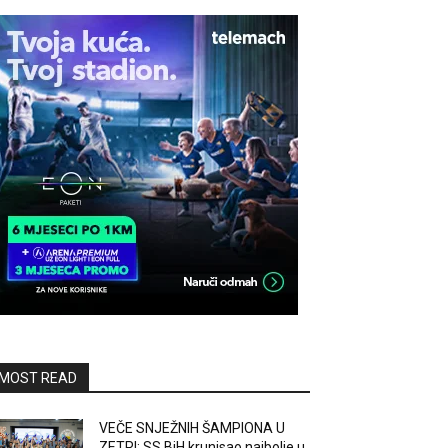
MOST READ
VEČE SNJEŽNIH ŠAMPIONA U
ZETRI: SS BiH krunisao najbolje u