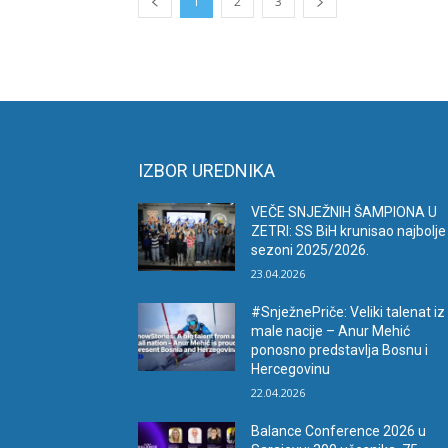
1
2
3
IZBOR UREDNIKA
VEČE SNJEŽNIH ŠAMPIONA U
ZETRI: SS BiH krunisao najbolje
sezoni 2025/2026.
23.04.2026
#SnježnePriče: Veliki talenat iz
male nacije – Anur Mehić
ponosno predstavlja Bosnu i
Hercegovinu
22.04.2026
Balance Conference 2026 u