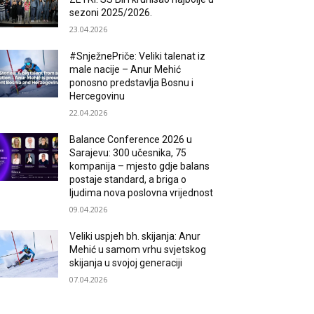
sezoni 2025/2026.
23.04.2026
#SnježnePriče: Veliki talenat iz
male nacije – Anur Mehić
ponosno predstavlja Bosnu i
Hercegovinu
22.04.2026
Balance Conference 2026 u
Sarajevu: 300 učesnika, 75
kompanija – mjesto gdje balans
postaje standard, a briga o
ljudima nova poslovna vrijednost
09.04.2026
Veliki uspjeh bh. skijanja: Anur
Mehić u samom vrhu svjetskog
skijanja u svojoj generaciji
07.04.2026