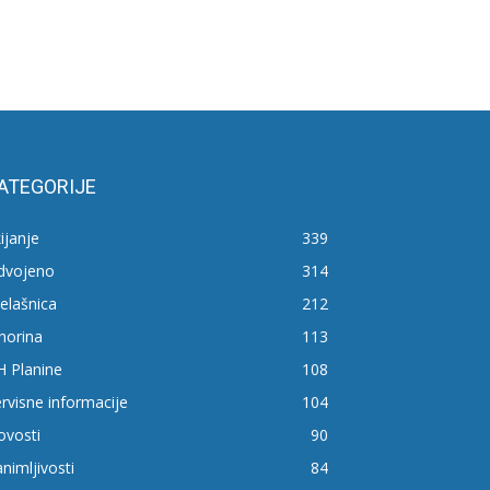
ATEGORIJE
ijanje
339
zdvojeno
314
elašnica
212
horina
113
H Planine
108
rvisne informacije
104
ovosti
90
nimljivosti
84