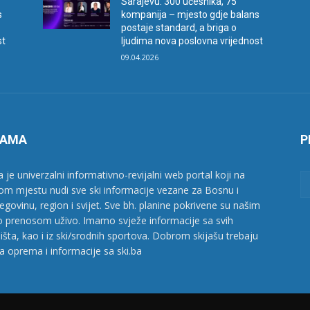
Sarajevu: 300 učesnika, 75
s
kompanija – mjesto gdje balans
postaje standard, a briga o
st
ljudima nova poslovna vrijednost
09.04.2026
NAMA
P
a je univerzalni informativno-revijalni web portal koji na
om mjestu nudi sve ski informacije vezane za Bosnu i
egovinu, region i svijet. Sve bh. planine pokrivene su našim
o prenosom uživo. Imamo svježe informacije sa svih
ališta, kao i iz ski/srodnih sportova. Dobrom skijašu trebaju
a oprema i informacije sa ski.ba