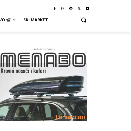
IVO
SKI MARKET
- Advertisment -