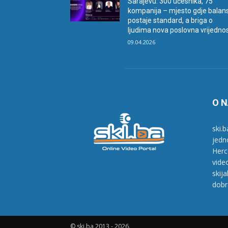
Sarajevu: 300 učesnika, 75
kompanija – mjesto gdje balan
postaje standard, a briga o
ljudima nova poslovna vrijedno
09.04.2026
O 
ski.b
jedn
Herc
vide
skij
dobr
© ski.ba 2013 - 2026.