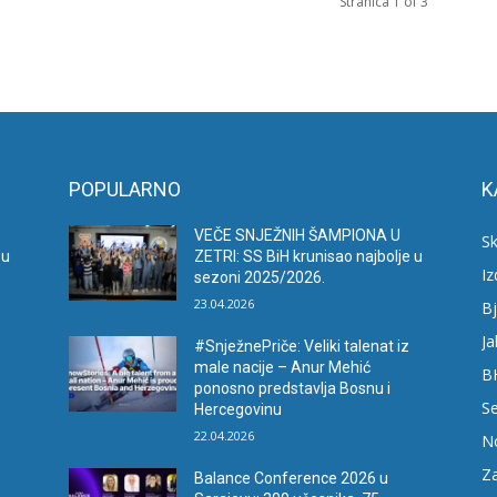
Stranica 1 of 3
POPULARNO
K
VEČE SNJEŽNIH ŠAMPIONA U
Sk
 u
ZETRI: SS BiH krunisao najbolje u
I
sezoni 2025/2026.
23.04.2026
Bj
Ja
#SnježnePriče: Veliki talenat iz
male nacije – Anur Mehić
B
ponosno predstavlja Bosnu i
Se
Hercegovinu
22.04.2026
N
Za
Balance Conference 2026 u