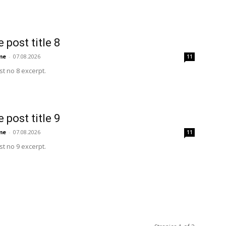
 post title 8
me
-
07.08.2026
11
t no 8 excerpt.
 post title 9
me
-
07.08.2026
11
t no 9 excerpt.