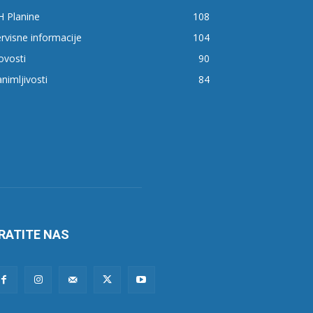
H Planine
108
rvisne informacije
104
ovosti
90
nimljivosti
84
RATITE NAS