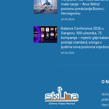
male nacije – Anur Mehić
ponosno predstavlja Bosnu i
Hercegovinu
22.04.2026
Balance Conference 2026 u
Sarajevu: 300 učesnika, 75
kompanija – mjesto gdje balan
postaje standard, a briga o
ljudima nova poslovna vrijedno
09.04.2026
O 
ski.b
jedn
Herc