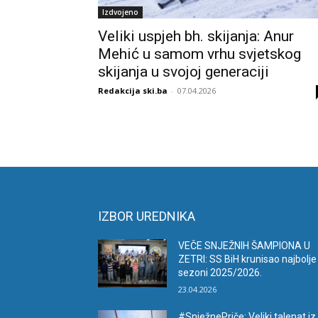
Izdvojeno
Veliki uspjeh bh. skijanja: Anur
Mehić u samom vrhu svjetskog
skijanja u svojoj generaciji
Redakcija ski.ba
-
07.04.2026
IZBOR UREDNIKA
VEČE SNJEŽNIH ŠAMPIONA U
ZETRI: SS BiH krunisao najbolje
sezoni 2025/2026.
23.04.2026
#SnježnePriče: Veliki talenat iz