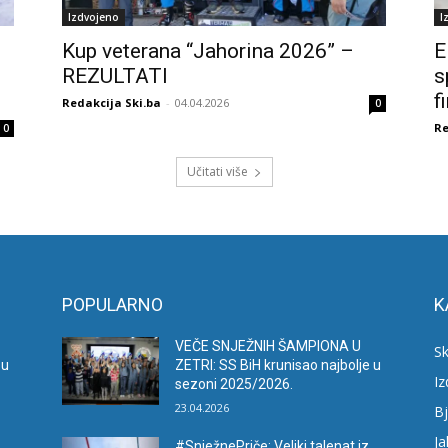
Izdvojeno
I
Kup veterana “Jahorina 2026” –
E
REZULTATI
s
f
Redakcija Ski.ba
-
04.04.2026
0
Re
0
Učitati više
POPULARNO
K
VEČE SNJEŽNIH ŠAMPIONA U
Sk
 u
ZETRI: SS BiH krunisao najbolje u
I
sezoni 2025/2026.
23.04.2026
Bj
Ja
#SnježnePriče: Veliki talenat iz