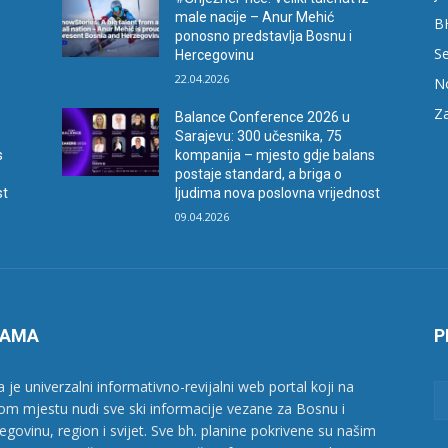
male nacije – Anur Mehić
B
ponosno predstavlja Bosnu i
Se
Hercegovinu
22.04.2026
N
Za
Balance Conference 2026 u
Sarajevu: 300 učesnika, 75
s
kompanija – mjesto gdje balans
postaje standard, a briga o
st
ljudima nova poslovna vrijednost
09.04.2026
NAMA
P
a je univerzalni informativno-revijalni web portal koji na
om mjestu nudi sve ski informacije vezane za Bosnu i
egovinu, region i svijet. Sve bh. planine pokrivene su našim