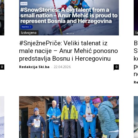
Izdvojeno
I
#SnježnePriče: Veliki talenat iz
B
male nacije – Anur Mehić ponosno
S
predstavlja Bosnu i Hercegovinu
k
p
Redakcija Ski.ba
-
22.04.2026
0
0
n
Re