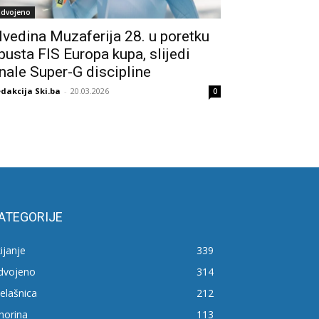
zdvojeno
lvedina Muzaferija 28. u poretku
pusta FIS Europa kupa, slijedi
inale Super-G discipline
dakcija Ski.ba
-
20.03.2026
0
ATEGORIJE
ijanje
339
zdvojeno
314
elašnica
212
horina
113