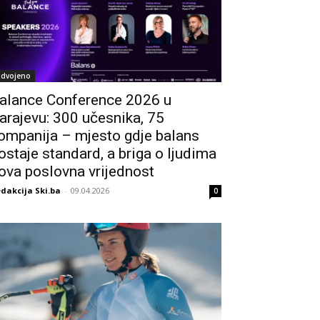
zdvojeno
alance Conference 2026 u
arajevu: 300 učesnika, 75
ompanija – mjesto gdje balans
ostaje standard, a briga o ljudima
ova poslovna vrijednost
dakcija Ski.ba
-
09.04.2026
0