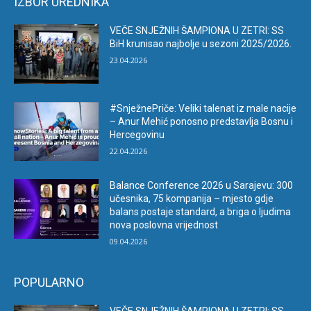
IZBOR UREDNIKA
VEČE SNJEŽNIH ŠAMPIONA U ZETRI: SS
BiH krunisao najbolje u sezoni 2025/2026.
23.04.2026
#SnježnePriče: Veliki talenat iz male nacije
– Anur Mehić ponosno predstavlja Bosnu i
Hercegovinu
22.04.2026
Balance Conference 2026 u Sarajevu: 300
učesnika, 75 kompanija – mjesto gdje
balans postaje standard, a briga o ljudima
nova poslovna vrijednost
09.04.2026
POPULARNO