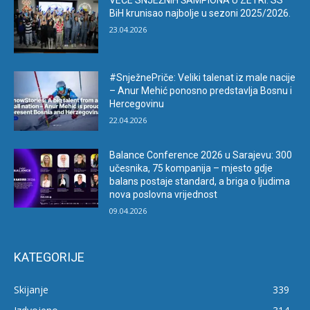
VEČE SNJEŽNIH ŠAMPIONA U ZETRI: SS
BiH krunisao najbolje u sezoni 2025/2026.
23.04.2026
#SnježnePriče: Veliki talenat iz male nacije
– Anur Mehić ponosno predstavlja Bosnu i
Hercegovinu
22.04.2026
Balance Conference 2026 u Sarajevu: 300
učesnika, 75 kompanija – mjesto gdje
balans postaje standard, a briga o ljudima
nova poslovna vrijednost
09.04.2026
KATEGORIJE
Skijanje
339