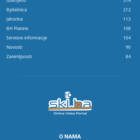
Izdvojeno
314
Bjelašnica
212
Jahorina
113
BH Planine
108
Servisne informacije
104
Novosti
90
Zanimljivosti
84
O NAMA