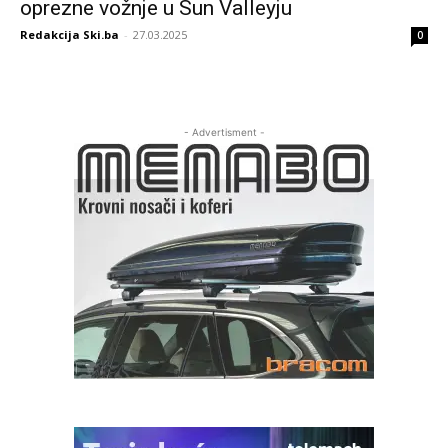
oprezne vožnje u Sun Valleyju
Redakcija Ski.ba
-
27.03.2025
0
- Advertisment -