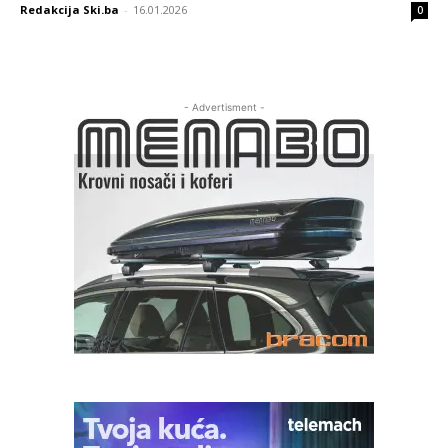
Redakcija Ski.ba
-
16.01.2026
0
- Advertisment -