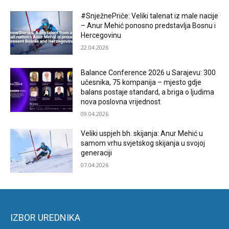
#SnježnePriče: Veliki talenat iz male nacije
– Anur Mehić ponosno predstavlja Bosnu i
Hercegovinu
22.04.2026
Balance Conference 2026 u Sarajevu: 300
učesnika, 75 kompanija – mjesto gdje
balans postaje standard, a briga o ljudima
nova poslovna vrijednost
09.04.2026
Veliki uspjeh bh. skijanja: Anur Mehić u
samom vrhu svjetskog skijanja u svojoj
generaciji
07.04.2026
IZBOR UREDNIKA