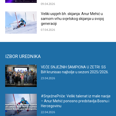
09.04.2026
Veliki uspjeh bh. skijanja: Anur Mehić u
samom vrhu svjetskog skijanja u svojoj
generaciji
07.04.2026
IZBOR UREDNIKA
VEČE SNJEŽNIH ŠAMPIONA U ZETRI: SS
BiH krunisao najbolje u sezoni 2025/2026.
23.04.2026
#SnježnePriče: Veliki talenat iz male nacije
– Anur Mehić ponosno predstavlja Bosnu i
Hercegovinu
22.04.2026