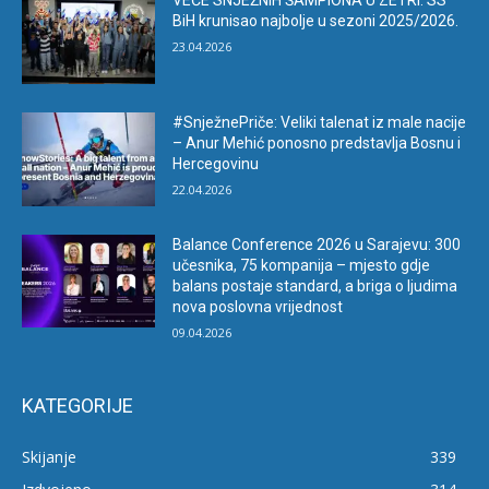
VEČE SNJEŽNIH ŠAMPIONA U ZETRI: SS
BiH krunisao najbolje u sezoni 2025/2026.
23.04.2026
#SnježnePriče: Veliki talenat iz male nacije
– Anur Mehić ponosno predstavlja Bosnu i
Hercegovinu
22.04.2026
Balance Conference 2026 u Sarajevu: 300
učesnika, 75 kompanija – mjesto gdje
balans postaje standard, a briga o ljudima
nova poslovna vrijednost
09.04.2026
KATEGORIJE
Skijanje
339