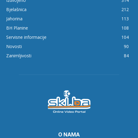
Izdvojeno
314
Bjelašnica
212
Jahorina
113
BH Planine
108
Servisne informacije
104
Novosti
90
Zanimljivosti
84
O NAMA