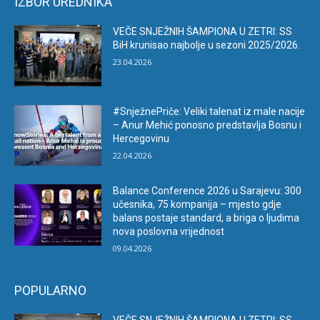
IZBOR UREDNIKA
VEČE SNJEŽNIH ŠAMPIONA U ZETRI: SS
BiH krunisao najbolje u sezoni 2025/2026.
23.04.2026
#SnježnePriče: Veliki talenat iz male nacije
– Anur Mehić ponosno predstavlja Bosnu i
Hercegovinu
22.04.2026
Balance Conference 2026 u Sarajevu: 300
učesnika, 75 kompanija – mjesto gdje
balans postaje standard, a briga o ljudima
nova poslovna vrijednost
09.04.2026
POPULARNO