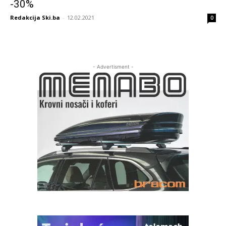
-30%
Redakcija Ski.ba
-
12.02.2021
0
- Advertisment -