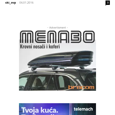
ski_ovp
-
06.01.2016
0
- Advertisment -