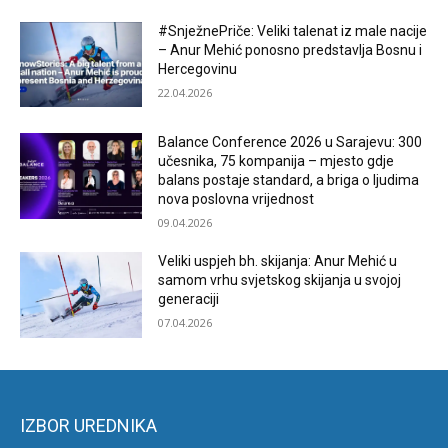
#SnježnePriče: Veliki talenat iz male nacije
– Anur Mehić ponosno predstavlja Bosnu i
Hercegovinu
22.04.2026
Balance Conference 2026 u Sarajevu: 300
učesnika, 75 kompanija – mjesto gdje
balans postaje standard, a briga o ljudima
nova poslovna vrijednost
09.04.2026
Veliki uspjeh bh. skijanja: Anur Mehić u
samom vrhu svjetskog skijanja u svojoj
generaciji
07.04.2026
IZBOR UREDNIKA