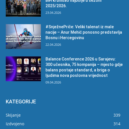
BiH krunisao najbolje u sezoni
2025/2026.
23.04.2026
#SnježnePriče: Veliki talenat iz male
nacije – Anur Mehić ponosno predstavlja
Bosnu i Hercegovinu
22.04.2026
Balance Conference 2026 u Sarajevu:
300 učesnika, 75 kompanija – mjesto gdje
balans postaje standard, a briga o
ljudima nova poslovna vrijednost
09.04.2026
KATEGORIJE
Skijanje
339
Izdvojeno
314