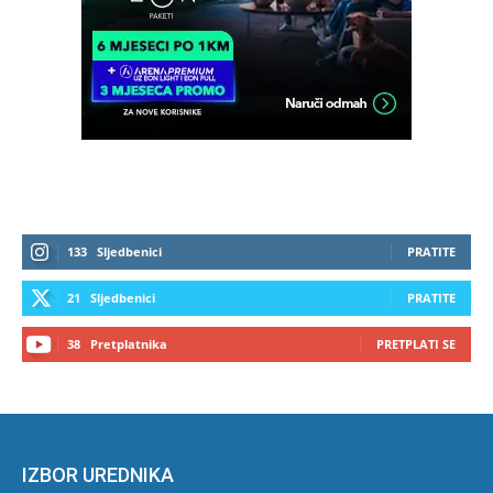
133
Sljedbenici
PRATITE
21
Sljedbenici
PRATITE
38
Pretplatnika
PRETPLATI SE
IZBOR UREDNIKA