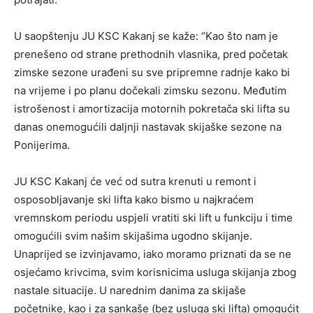
U saopštenju JU KSC Kakanj se kaže: “Kao što nam je
prenešeno od strane prethodnih vlasnika, pred početak
zimske sezone urađeni su sve pripremne radnje kako bi
na vrijeme i po planu dočekali zimsku sezonu. Međutim
istrošenost i amortizacija motornih pokretača ski lifta su
danas onemogućili daljnji nastavak skijaške sezone na
Ponijerima.
JU KSC Kakanj će već od sutra krenuti u remont i
osposobljavanje ski lifta kako bismo u najkraćem
vremnskom periodu uspjeli vratiti ski lift u funkciju i time
omogućili svim našim skijašima ugodno skijanje.
Unaprijed se izvinjavamo, iako moramo priznati da se ne
osjećamo krivcima, svim korisnicima usluga skijanja zbog
nastale situacije. U narednim danima za skijaše
početnike, kao i za sankaše (bez usluga ski lifta) omogućit