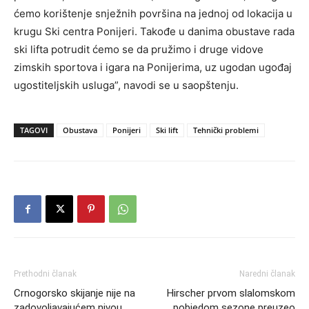
ćemo korištenje snježnih površina na jednoj od lokacija u
krugu Ski centra Ponijeri. Takođe u danima obustave rada
ski lifta potrudit ćemo se da pružimo i druge vidove
zimskih sportova i igara na Ponijerima, uz ugodan ugođaj
ugostiteljskih usluga”, navodi se u saopštenju.
TAGOVI
Obustava
Ponijeri
Ski lift
Tehnički problemi
Prethodni članak
Naredni članak
Crnogorsko skijanje nije na
Hirscher prvom slalomskom
zadovoljavajućem nivou
pobjedom sezone preuzeo