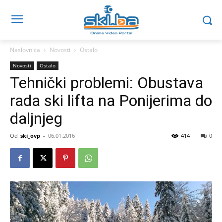
Naslovnica
Novosti
Ostalo
Novosti
Ostalo
Tehnički problemi: Obustava
rada ski lifta na Ponijerima do
daljnjeg
Od
ski_ovp
-
06.01.2016
414
0