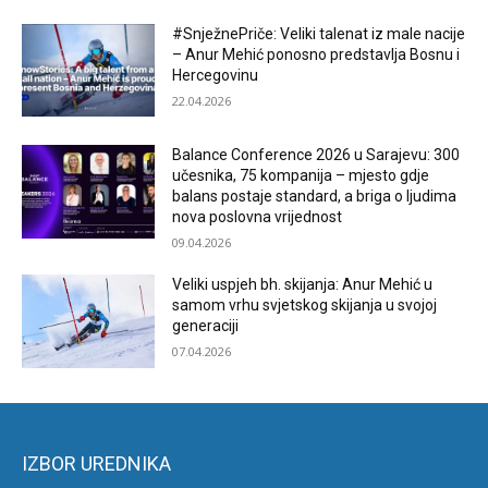
#SnježnePriče: Veliki talenat iz male nacije
– Anur Mehić ponosno predstavlja Bosnu i
Hercegovinu
22.04.2026
Balance Conference 2026 u Sarajevu: 300
učesnika, 75 kompanija – mjesto gdje
balans postaje standard, a briga o ljudima
nova poslovna vrijednost
09.04.2026
Veliki uspjeh bh. skijanja: Anur Mehić u
samom vrhu svjetskog skijanja u svojoj
generaciji
07.04.2026
IZBOR UREDNIKA