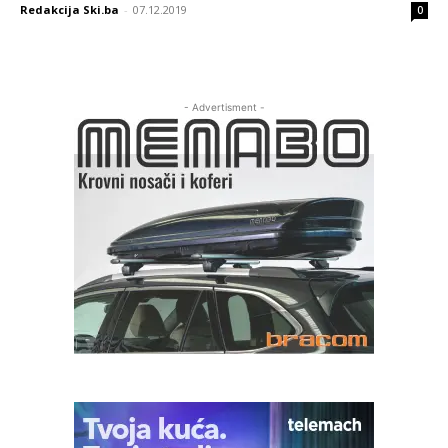
Redakcija Ski.ba
-
07.12.2019
0
- Advertisment -