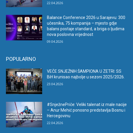
22.04.2026
Balance Conference 2026 u Sarajevu: 300
učesnika, 75 kompanija – mjesto gdje
balans postaje standard, a briga o ljudima
nova poslovna vrijednost
09.04.2026
POPULARNO
VEČE SNJEŽNIH ŠAMPIONA U ZETRI: SS
BiH krunisao najbolje u sezoni 2025/2026.
23.04.2026
#SnježnePriče: Veliki talenat iz male nacije
– Anur Mehić ponosno predstavlja Bosnu i
Hercegovinu
22.04.2026