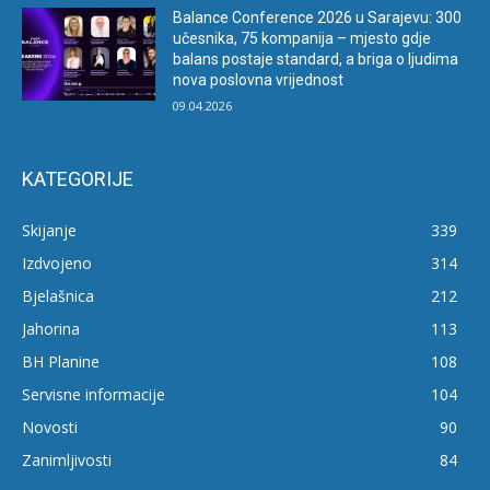
Balance Conference 2026 u Sarajevu: 300
učesnika, 75 kompanija – mjesto gdje
balans postaje standard, a briga o ljudima
nova poslovna vrijednost
09.04.2026
KATEGORIJE
Skijanje
339
Izdvojeno
314
Bjelašnica
212
Jahorina
113
BH Planine
108
Servisne informacije
104
Novosti
90
Zanimljivosti
84