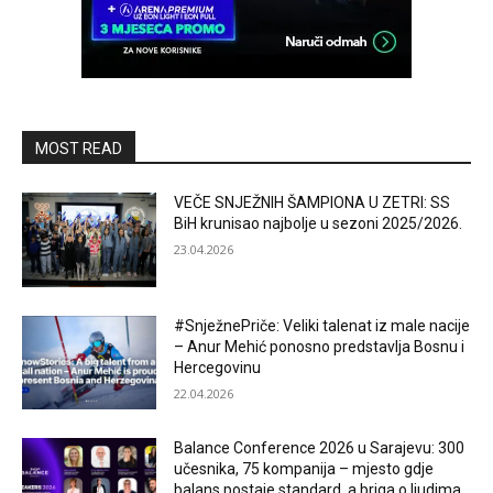
MOST READ
VEČE SNJEŽNIH ŠAMPIONA U ZETRI: SS
BiH krunisao najbolje u sezoni 2025/2026.
23.04.2026
#SnježnePriče: Veliki talenat iz male nacije
– Anur Mehić ponosno predstavlja Bosnu i
Hercegovinu
22.04.2026
Balance Conference 2026 u Sarajevu: 300
učesnika, 75 kompanija – mjesto gdje
balans postaje standard, a briga o ljudima