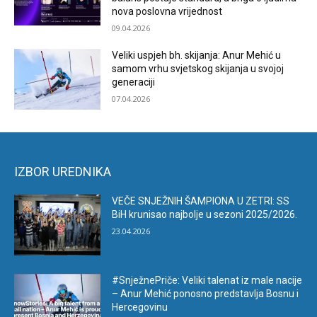
nova poslovna vrijednost
09.04.2026
Veliki uspjeh bh. skijanja: Anur Mehić u
samom vrhu svjetskog skijanja u svojoj
generaciji
07.04.2026
IZBOR UREDNIKA
VEČE SNJEŽNIH ŠAMPIONA U ZETRI: SS
BiH krunisao najbolje u sezoni 2025/2026.
23.04.2026
#SnježnePriče: Veliki talenat iz male nacije
– Anur Mehić ponosno predstavlja Bosnu i
Hercegovinu