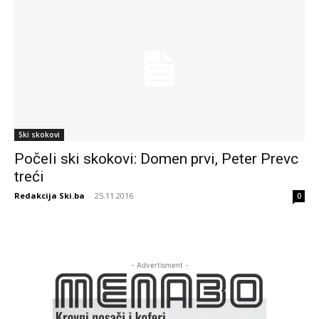
Ski skokovi
Počeli ski skokovi: Domen prvi, Peter Prevc
treći
Redakcija Ski.ba
-
25.11.2016
0
- Advertisment -