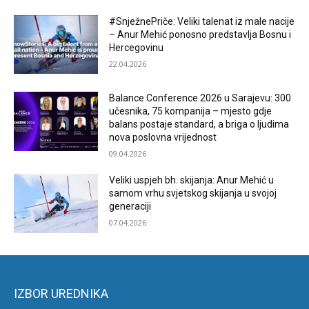
#SnježnePriče: Veliki talenat iz male nacije
– Anur Mehić ponosno predstavlja Bosnu i
Hercegovinu
22.04.2026
Balance Conference 2026 u Sarajevu: 300
učesnika, 75 kompanija – mjesto gdje
balans postaje standard, a briga o ljudima
nova poslovna vrijednost
09.04.2026
Veliki uspjeh bh. skijanja: Anur Mehić u
samom vrhu svjetskog skijanja u svojoj
generaciji
07.04.2026
IZBOR UREDNIKA