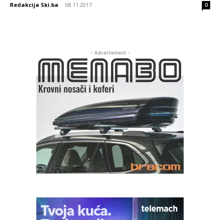
Redakcija Ski.ba
-
08.11.2017
0
- Advertisment -